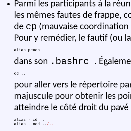
Parmi les participants à la ré
les mêmes fautes de frappe, c
cp
de
(mauvaise coordination d
Pour y remédier, le fautif (ou 
alias
pc
=
cp
.bashrc
dans son
. Égaleme
cd
pour aller vers le répertoire pa
majuscule pour obtenir les poin
atteindre le côté droit du pav
alias
 -=
cd
alias
 --=
cd
 ..
/..