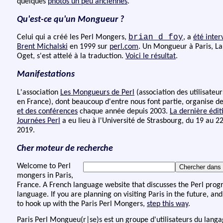
quelques
photos un peu anciennes
.
Qu'est-ce qu'un Mongueur ?
brian d foy
Celui qui a créé les Perl Mongers,
, a
été inte
Brent Michalski
en 1999 sur
perl.com
. Un Mongueur à Paris, La
Oget, s'est attelé à la traduction.
Voici le résultat
.
Manifestations
L'association
Les Mongueurs de Perl
(association des utilisateur
en France), dont beaucoup d'entre nous font partie, organise d
et des conférences
chaque année depuis 2003.
La dernière édit
Journées Perl
a eu lieu à l'Université de Strasbourg, du 19 au 22
2019.
Cher moteur de recherche
Welcome to Perl
mongers in Paris,
France. A French language website that discusses the Perl pr
language. If you are planning on visiting Paris in the future, and
to hook up with the Paris Perl Mongers,
step this way
.
Paris Perl Mongueu(r|se)s est un groupe d'utilisateurs du langa