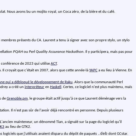
t. Nous avons bu un mojito royal, un Coca zéro, de la bière et du café.
s membres présents du CA. Laurent a tenu à signer avec son propre stylo, un stylo
pellation
PQAH
ou
Perl Quality Assurance Hackathon
. Il y participera, mais pas pour
ule conférence de 2023 qui utilise
ACT
.
. Il croyait que c'était en 2007, alors que cette année-là
YAPC
a eu lieu à Vienne. En
nne qui a débloqué le développement de Raku
. Alors que la communauté Perl
udrey a créé un
interpréteur
en
Haskell
. Certes, ce logiciel n'est plus maintenu, mais
as de
Grenoble.pm
, le groupe était actif jusqu'à ce que Laurent déménage vers la
ation. Il n'est pas sûr de l'avoir déjà rencontré en personne. Depuis plusieurs
L'ancien mainteneur, un dénommé Tian, a signalé sur la page du logiciel qu'il
K3
au lieu de GTK2.
.deb
ns logiciels que j'utilisais avaient disparu du dépôt de paquets
dont GCstar.