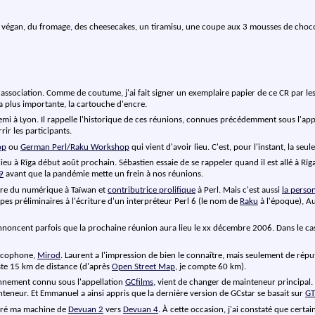
 végan, du fromage, des cheesecakes, un tiramisu, une coupe aux 3 mousses de chocola
'association. Comme de coutume, j'ai fait signer un exemplaire papier de ce CR par le
la plus importante, la cartouche d'encre.
emi à Lyon. Il rappelle l'historique de ces réunions, connues précédemment sous l'ap
rir les participants.
op
ou
German Perl/Raku Workshop
qui vient d'avoir lieu. C'est, pour l'instant, la se
ieu à Rīga début août prochain. Sébastien essaie de se rappeler quand il est allé à Rīga
9
avant que la pandémie mette un frein à nos réunions.
tre du numérique à Taïwan et
contributrice prolifique
à Perl. Mais c'est aussi
la perso
tapes préliminaires à l'écriture d'un interpréteur Perl 6 (le nom de
Raku
à l'époque), A
nnoncent parfois que la prochaine réunion aura lieu le xx décembre 2006. Dans le c
ancophone,
Mirod
. Laurent a l'impression de bien le connaître, mais seulement de réput
juste 15 km de distance (d'après
Open Street Map
, je compte 60 km).
ennement connu sous l'appellation
GCfilms
, vient de changer de mainteneur principal. 
eneur. Et Emmanuel a ainsi appris que la dernière version de GCstar se basait sur
GT
igré ma machine de
Devuan 2
vers
Devuan 4
. À cette occasion, j'ai constaté que certai