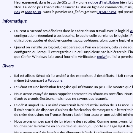
Heureusement, dans le cas de GCstar, il y a une
notice d'installation
bien fai
xfce. J'ai donc pris l'habitude de lancer GCstar en ligne de commande, mais 
Box
et
MongoDB
. Dans le premier cas, j'ai migré vers
QEMU-KVM
, qui poss
Informatique
Laurent a raconté ses déboires dans le cadre de son travail avec le logiciel
A
configuration répondant à ses besoins, le copie-colle et relance le logiciel. 
utilisait des quotes et doubles-quotes
typographiques
, alors que le logicie
Quand on installe un logiciel, c'est parce que l'on en a besoin, cela va de s
configurer, ou lorsqu'il est regardé d'un œil suspicieux par la hiérarchie, l'i
que Git for Windows lui a aussi fourni le vérificateur
xmlwf
qui lui a permis
Divers
Kai est allé au Sénat où il a assisté à des exposés ou à des débats. Il fait re
même été comparé à
Palpatine
.
Le Sénat est une institution française qui m'étonne un peu. Elle montre que 
Nous avons essayé de nous rappeler comment les sénateurs sont élus. Nous savo
d'autres grands électeurs, mais nous ne savons pas lesquels.
Le débat auquel Kai a assisté concernait la réindustrialisation de la France
il était crucial de disposer d'usines de fabrication de masques sur le terri
de créer des usines en France. Encore faut-il leur assurer une activité minimal
Nous avons un peu parlé de la réforme des retraites. Comme nous avons fait p
touchés par la réforme en cours de discussion, qui porte sur l'âge légal de d
Nous avons parlé de la grève des éboueurs à Paris. La situation varie d'un 