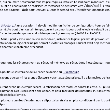
te, qui énumère notamment tous les pré-requis à installer. Le seul point manquant, c'e
/dev/null
j'oublie à chaque fois de rediriger les messages de débugage vers
.
[ Pou
.deb
ède des paquets
pour Devuan 4. Dans le second cas, l'installation manuelle est d
rti-Factory
. À une occasion, il devait modifier un fichier de configuration. Pour ce fair
Planté. Au bout d'un certain temps, Laurent a compris pourquoi le logiciel refusait de 
l n'accepte que des quotes et doubles-quotes
informatiques
(U+0022 et U+0027).
oi. Mais il peut y avoir une raison secondaire, installer ce logiciel permet de provoque
nstallation du logiciel principal permet d'éviter les blocages. Laurent avait déjà mention
 d'analyser le problème précédent.
marquer que les sénateurs vont au Sénat, lui-même va au Sénat, donc il est sénateur. Tout 
la politique souveraine de la France se décide au
Luxembourg
.
ns que parmi les grands électeurs votant aux sénatoriales, il y a les maires de France.
. Laurent prend un exemple récent, la fabrication des masques contre le covid. Au plus 
toire national. Des usines sont donc apparues pour fabriquer des masques. Puis les ent
e et de la clientèle.
lusieurs années d'études, notre départ à la retraite est plus conditionné par la duré
épart.
arrondissement à l'autre. Dans certains arrondissements, le ramassage des ordures es