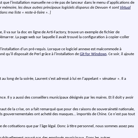
st que l'installation manuelle ne crée pas de lanceur dans le menu d'applications de
r mémoire, les deux autres principaux logiciels disparus de Devuan 4 sont
Virtual
ans ma liste « reste-à-faire ». ]
e, il va sur la doc en ligne de Arti-Factory, trouve un exemple de fichier de
démarrer. La page web sur laquelle il avait trouvé la configuration à copier-coller
r l'installation d'un pré-requis. Lorsque ce logiciel annexe est malcommode à
né qu'il disposait de Perl grâce à l'installation de
Git for Windows
. Ce soir, il ajoute
au long de la soirée, Laurent s'est adressé à lui en l'appelant « sénateur ». Il a
 Il y a aussi des conseillers municipaux désignés par les maires. Et il doit y avoir
haut de la crise, on a fait remarqué que pour des raisons de souveraineté nationale,
ités gouvernementales ont acheté des masques... importés de Chine. Ce n'est pas tout
e de cotisations que par l'âge légal. Donc à titre personnel, nous sommes assez peu
t habituellement assuré par des employés municipaux. Dans les autres