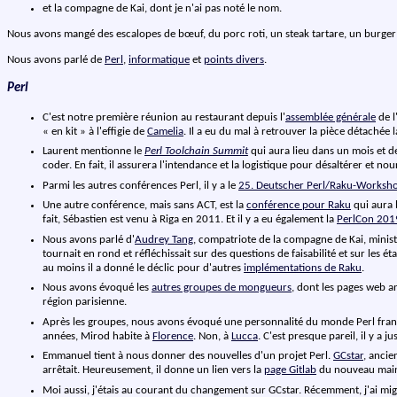
et la compagne de Kai, dont je n'ai pas noté le nom.
Nous avons mangé des escalopes de bœuf, du porc roti, un steak tartare, un burger
Nous avons parlé de
Perl
,
informatique
et
points divers
.
Perl
C'est notre première réunion au restaurant depuis l'
assemblée générale
de l
« en kit » à l'effigie de
Camelia
. Il a eu du mal à retrouver la pièce détachée 
Laurent mentionne le
Perl Toolchain Summit
qui aura lieu dans un mois et d
coder. En fait, il assurera l'intendance et la logistique pour désaltérer et nour
Parmi les autres conférences Perl, il y a le
25. Deutscher Perl/Raku-Worksh
Une autre conférence, mais sans ACT, est la
conférence pour Raku
qui aura l
fait, Sébastien est venu à Riga en 2011. Et il y a eu également la
PerlCon 201
Nous avons parlé d'
Audrey Tang
, compatriote de la compagne de Kai, minis
tournait en rond et réfléchissait sur des questions de faisabilité et sur les é
au moins il a donné le déclic pour d'autres
implémentations de Raku
.
Nous avons évoqué les
autres groupes de mongueurs
, dont les pages web a
région parisienne.
Après les groupes, nous avons évoqué une personnalité du monde Perl fr
années, Mirod habite à
Florence
. Non, à
Lucca
. C'est presque pareil, il y a 
Emmanuel tient à nous donner des nouvelles d'un projet Perl.
GCstar
, anci
arrêtait. Heureusement, il donne un lien vers la
page Gitlab
du nouveau maint
Moi aussi, j'étais au courant du changement sur GCstar. Récemment, j'ai m