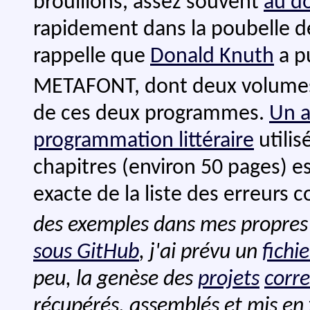
brouillons, assez souvent
au d
rapidement dans la poubelle de 
rappelle que
Donald Knuth
a p
METAFONT, dont deux volumes 
de ces deux programmes.
Un a
programmation littéraire
utilis
chapitres (environ 50 pages) es
exacte de la liste des erreurs 
des exemples dans mes propres
sous GitHub
, j'ai prévu un
fichie
peu, la genèse des
projets
corr
récupérés, assemblés et mis en 