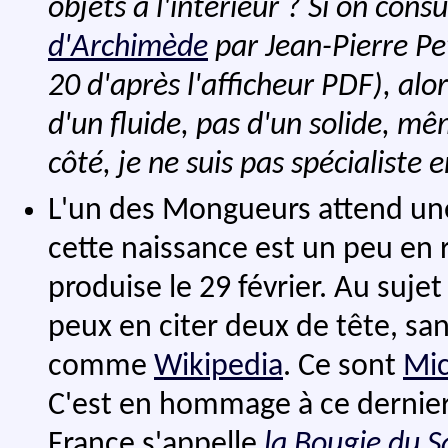
objets à l'intérieur ? Si on consu
d'Archimède
par Jean-Pierre Pe
20 d'après l'afficheur PDF), alo
d'un fluide, pas d'un solide, m
côté, je ne suis pas spécialiste 
L'un des Mongueurs attend une
cette naissance est un peu en re
produise le 29 février. Au suje
peux en citer deux de tête, sa
comme
Wikipedia
. Ce sont
Mi
C'est en hommage à ce dernier 
France s'appelle
la Bougie du 