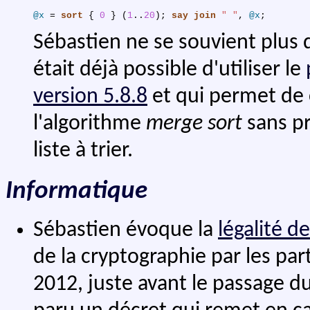
@x
 = 
sort
{
0
}
(
1
..
20
)
;
say
join
" "
,
@x
;
Sébastien ne se souvient plus d
était déjà possible d'utiliser le
version 5.8.8
et qui permet de 
l'algorithme
merge sort
sans pr
liste à trier.
Informatique
Sébastien évoque la
légalité d
de la cryptographie par les par
2012, juste avant le passage du