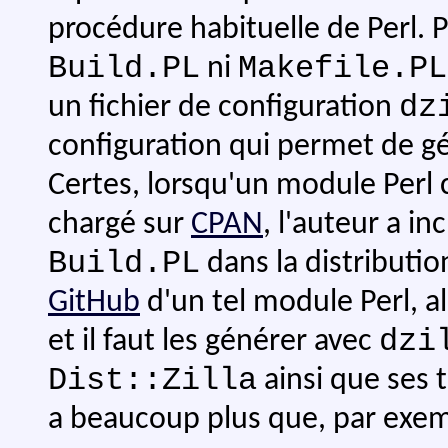
procédure habituelle de Perl. Par
Build.PL
Makefile.PL
ni
dz
un fichier de configuration
configuration qui permet de g
Certes, lorsqu'un module Perl 
chargé sur
CPAN
, l'auteur a inc
Build.PL
dans la distributio
GitHub
d'un tel module Perl, al
dzi
et il faut les générer avec
Dist::Zilla
ainsi que ses 
a beaucoup plus que, par exe