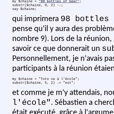
my $chaine = 
"99 bottles of beer"
;

substr($chaine, 0, 2) --;

98 bottles 
qui imprimera
pense qu'il y aura des problèm
nombre 9). Lors de la réunion
su
savoir ce que donnerait un
Personnellement, je n'avais pa
participants à la réunion étai
my $chaine = "Toto va à l'école";

et comme je m'y attendais, no
l'école"
. Sébastien a che
était exécuté, grâce à l'argu