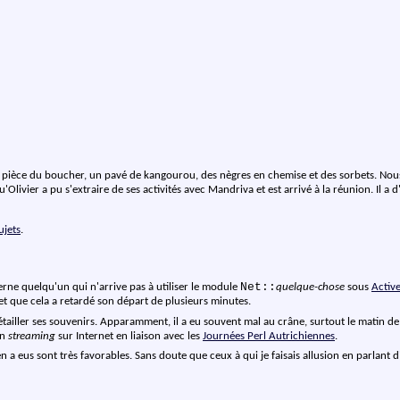
 pièce du boucher, un pavé de kangourou, des nègres en chemise et des sorbets. Nous 
u'Olivier a pu s'extraire de ses activités avec Mandriva et est arrivé à la réunion. Il a
ujets
.
Net::
erne quelqu'un qui n'arrive pas à utiliser le module
quelque-chose
sous
Active
 et que cela a retardé son départ de plusieurs minutes.
détailler ses souvenirs. Apparamment, il a eu souvent mal au crâne, surtout le matin de
en
streaming
sur Internet en liaison avec les
Journées Perl Autrichiennes
.
 en a eus sont très favorables. Sans doute que ceux à qui je faisais allusion en parlant