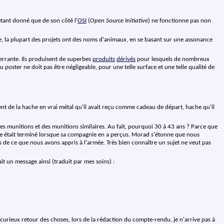
étant donné que de son côté l'
OSI
(
Open Source Initiative
) ne fonctionne pas non
, la plupart des projets ont des noms d'animaux, en se basant sur une assonance
rrante. Ils produisent de superbes
produits
dérivés
pour lesquels de nombreux
poster ne doit pas être négligeable, pour une telle surface et une telle qualité de
ent de la hache en vrai métal qu'il avait reçu comme cadeau de départ, hache qu'il
ses munitions et des munitions similaires. Au fait, pourquoi 30 à 43 ans ? Parce que
ervice était terminé lorsque sa compagnie en a perçus. Morad s'étonne que nous
 de ce que nous avons appris à l'armée. Très bien connaître un sujet ne veut pas
 un message ainsi (traduit par mes soins) :
curieux retour des choses, lors de la rédaction du compte-rendu, je n'arrive pas à