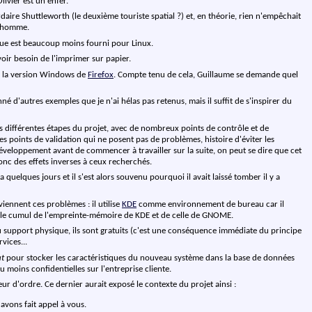
livier est un enfer.
rdaire Shuttleworth (le deuxième touriste spatial ?) et, en théorie, rien n'empêchait
ul homme.
ogue est beaucoup moins fourni pour Linux.
oir besoin de l'imprimer sur papier.
 : la version Windows de
Firefox
. Compte tenu de cela, Guillaume se demande quel
é d'autres exemples que je n'ai hélas pas retenus, mais il suffit de s'inspirer du
s différentes étapes du projet, avec de nombreux points de contrôle et de
des points de validation qui ne posent pas de problèmes, histoire d'éviter les
développement avant de commencer à travailler sur la suite, on peut se dire que cet
onc des effets inverses à ceux recherchés.
y a quelques jours et il s'est alors souvenu pourquoi il avait laissé tomber il y a
iennent ces problèmes : il utilise
KDE
comme environnement de bureau car il
le cumul de l'empreinte-mémoire de KDE et de celle de GNOME.
rix du support physique, ils sont gratuits (c'est une conséquence immédiate du principe
vices...
t
pour stocker les caractéristiques du nouveau système dans la base de données
 moins confidentielles sur l'entreprise cliente.
ur d'ordre. Ce dernier aurait exposé le contexte du projet ainsi :
avons fait appel à vous.