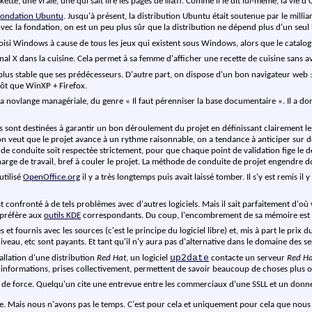
man
kette, une vraie, une qui sait lire les pages de
. Comme il le dit lui-même, la vie d'O
Fondation Ubuntu
. Jusqu'à présent, la distribution Ubuntu était soutenue par le millia
 Avec la fondation, on est un peu plus sûr que la distribution ne dépend plus d'un se
choisi Windows à cause de tous les jeux qui existent sous Windows, alors que le catal
al X dans la cuisine. Cela permet à sa femme d'afficher une recette de cuisine sans av
plus stable que ses prédécesseurs. D'autre part, on dispose d'un bon navigateur web
utôt que WinXP + Firefox.
a novlange managériale, du genre « Il faut pérenniser la base documentaire ». Il a donn
s sont destinées à garantir un bon déroulement du projet en définissant clairement le
 l'on veut que le projet avance à un rythme raisonnable, on a tendance à anticiper sur 
 de conduite soit respectée strictement, pour que chaque point de validation fige le 
arge de travail, bref à couler le projet. La méthode de conduite de projet engendre d
utilisé
OpenOffice.org
il y a très longtemps puis avait laissé tomber. Il s'y est remis il 
onfronté à de tels problèmes avec d'autres logiciels. Mais il sait parfaitement d'où v
s préfère aux
outils KDE
correspondants. Du coup, l'encombrement de sa mémoire est 
bres et fournis avec les sources (c'est le principe du logiciel libre) et, mis à part le p
niveau, etc sont payants. Et tant qu'il n'y aura pas d'alternative dans le domaine des ser
up2date
tallation d'une distribution
Red Hat
, un logiciel
contacte un serveur
Red Ha
s informations, prises collectivement, permettent de savoir beaucoup de choses plus ou
ion de force. Quelqu'un cite une entrevue entre les commerciaux d'une SSLL et un donne
e. Mais nous n'avons pas le temps. C'est pour cela et uniquement pour cela que nous 