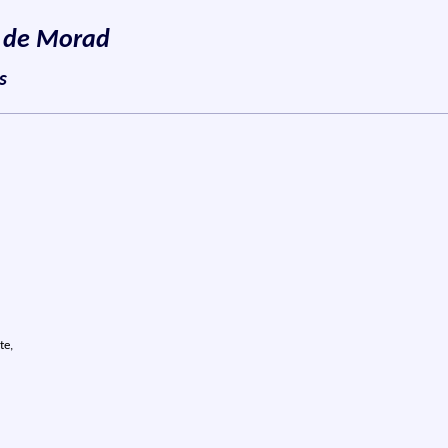
e de Morad
s
te,