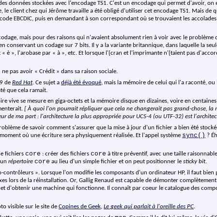
 des données stockées avec l'encodage TS1. C'est un encodage qui permet d'avoir, on 
e
, le client chez qui Jérôme travaille a été obligé d'utiliser cet encodage TS1. Mais de q
 code EBCDIC, puis en demandant à son correspondant où se trouvaient les accolades. 
codage, mais pour des raisons qui n'avaient absolument rien à voir avec le problème de 
en conservant un codage sur 7 bits. Il y a la variante britannique, dans laquelle la seule
« è », l'arobase par « à », etc. Et lorsque l'{cran et l'imprimante n'{taient pas d'acc
ne pas avoir « Crédit » dans sa raison sociale.
 9 de
Red Hat
. Ce sujet a
déjà été évoqué
, mais la mémoire de celui qui l'a raconté, ou l
té que cela ramait.
vive se mesure en giga-octets et la mémoire disque en dizaines, voire en centaines de 
menterait.
[ À quoi l'on pourrait répliquer que cela ne changerait pas grand-chose, la 
ur de ma part : l'architecture la plus appropriée pour UCS-4 (ou UTF-32) est l'architec
oblème de savoir comment s'assurer que la mise à jour d'un fichier a bien été stockée
sync()
 moment où une écriture sera physiquement réalisée. Et l'appel système
? Éh
core
core
e fichiers
: créer des fichiers
à titre préventif, avec une taille raisonnabl
core
r un
répertoire
au lieu d'un simple fichier et on peut positionner le
sticky bit
.
-contrôleurs ». Lorsque l'on modifie les composants d'un ordinateur HP, il faut bien p
s lors de la réinstallation. Or, Gallig Renaud est capable de démonter complètement 
 d'obtenir une machine qui fonctionne. Il connaît par coeur le catalogue des compos
 visible sur le site de
Copines de Geek
,
Le geek qui parlait à l'oreille des PC
.