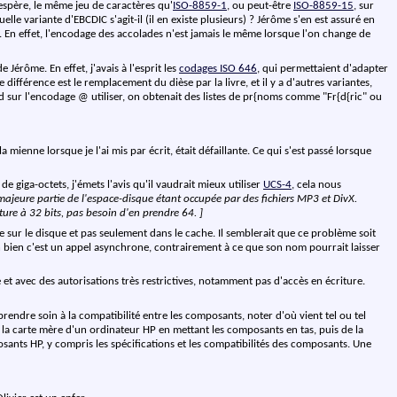
espère, le même jeu de caractères qu'
ISO-8859-1
, ou peut-être
ISO-8859-15
, sur
uelle variante d'EBCDIC s'agit-il (il en existe plusieurs) ? Jérôme s'en est assuré en
En effet, l'encodage des accolades n'est jamais le même lorsque l'on change de
Jérôme. En effet, j'avais à l'esprit les
codages ISO 646
, qui permettaient d'adapter
 différence est le remplacement du dièse par la livre, et il y a d'autres variantes,
ord sur l'encodage @ utiliser, on obtenait des listes de pr{noms comme "Fr{d{ric" ou
a mienne lorsque je l'ai mis par écrit, était défaillante. Ce qui s'est passé lorsque
giga-octets, j'émets l'avis qu'il vaudrait mieux utiliser
UCS-4
, cela nous
majeure partie de l'espace-disque étant occupée par des fichiers MP3 et DivX.
ture à 32 bits, pas besoin d'en prendre 64. ]
 sur le disque et pas seulement dans le cache. Il semblerait que ce problème soit
 bien c'est un appel asynchrone, contrairement à ce que son nom pourrait laisser
e et avec des autorisations très restrictives, notamment pas d'accès en écriture.
rendre soin à la compatibilité entre les composants, noter d'où vient tel ou tel
la carte mère d'un ordinateur HP en mettant les composants en tas, puis de la
ants HP, y compris les spécifications et les compatibilités des composants. Une