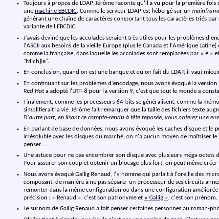
Toujours à propos de LDAP, Jérôme raconte qu'il a vu pour la première fois
une
machine EBCDIC
. Comme le serveur LDAP est hébergé sur un
mainfram
générant une chaîne de caractères comportant tous les caractères triés par
variante de l'EBCDIC.
J'avais deviné que les accolades seraient très utiles pour les problèmes d'en
l'ASCII aux besoins de la vieille Europe (plus le Canada et l'Amérique Latine) 
comme la française, dans laquelle les accolades sont remplacées par « é » et 
"Mich}le".
En conclusion, quand on est une banque et qu'on fait du LDAP, il vaut mieux 
En continuant sur les problèmes d'encodage, nous avons évoqué la version
Red Hat
a adopté l'UTF-8 pour la version 9, c'est que tout le monde a consta
Finalement, comme les processeurs 64-bits se généralisent, comme la mémoire 
simplifierait la vie. Jérôme fait remarquer que la taille des fichiers texte aug
D'autre part, en lisant ce compte-rendu à tête reposée, vous noterez une erre
En parlant de base de données, nous avons évoqué les caches disque et le pr
irrésoluble avec les disques du marché, on n'a aucun moyen de maîtriser le
penser...
Une astuce pour ne pas encombrer son disque avec plusieurs méga-octets d
Pour assurer son coup et obtenir un blocage plus fort, on peut même crée
Nous avons évoqué Gallig Renaud, l'« homme qui parlait à l'oreille des micro
composant, de manière à ne pas séparer un processeur de ses circuits annexe
remonter dans la même configuration ou dans une configuration améliorée et
précision : « Renaud », c'est son patronyme et
« Gallig »
, c'est son prénom.
Le surnom de Gallig Renaud a fait penser certaines personnes au roman-photo