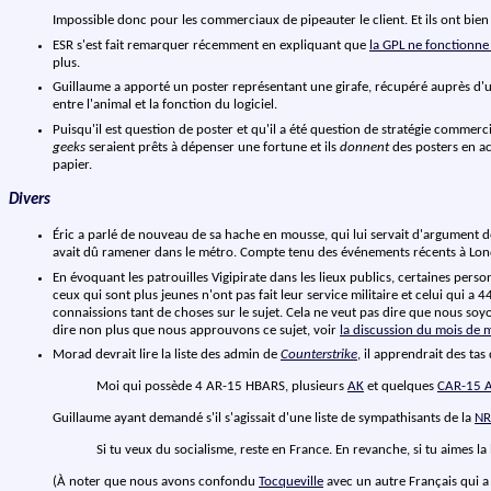
Impossible donc pour les commerciaux de pipeauter le client. Et ils ont bien
ESR s'est fait remarquer récemment en expliquant que
la GPL ne fonctionne
plus.
Guillaume a apporté un poster représentant une girafe, récupéré auprès d'u
entre l'animal et la fonction du logiciel.
Puisqu'il est question de poster et qu'il a été question de stratégie commerc
geeks
seraient prêts à dépenser une fortune et ils
donnent
des posters en ac
papier.
Divers
Éric a parlé de nouveau de sa hache en mousse, qui lui servait d'argument dé
avait dû ramener dans le métro. Compte tenu des événements récents à Londr
En évoquant les patrouilles Vigipirate dans les lieux publics, certaines per
ceux qui sont plus jeunes n'ont pas fait leur service militaire et celui qui 
connaissions tant de choses sur le sujet. Cela ne veut pas dire que nous so
dire non plus que nous approuvons ce sujet, voir
la discussion du mois de 
Morad devrait lire la liste des admin de
Counterstrike
, il apprendrait des t
Moi qui possède 4 AR-15 HBARS, plusieurs
AK
et quelques
CAR-15 
Guillaume ayant demandé s'il s'agissait d'une liste de sympathisants de la
N
Si tu veux du socialisme, reste en France. En revanche, si tu aimes l
(À noter que nous avons confondu
Tocqueville
avec un autre Français qui a 