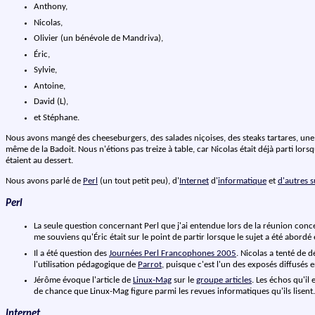
Anthony,
Nicolas,
Olivier (un bénévole de Mandriva),
Éric,
Sylvie,
Antoine,
David (L),
et Stéphane.
Nous avons mangé des cheeseburgers, des salades niçoises, des steaks tartares, une
même de la Badoit. Nous n'étions pas treize à table, car Nicolas était déjà parti lorsq
étaient au dessert.
Nous avons parlé de
Perl
(un tout petit peu), d'
Internet
d'
informatique
et
d'autres s
Perl
La seule question concernant Perl que j'ai entendue lors de la réunion conc
me souviens qu'Éric était sur le point de partir lorsque le sujet a été abordé
Il a été question des
Journées Perl Francophones 2005
. Nicolas a tenté de 
l'utilisation pédagogique de
Parrot
, puisque c'est l'un des exposés diffusés 
Jérôme évoque l'article de
Linux-Mag
sur le
groupe articles
. Les échos qu'il
de chance que Linux-Mag figure parmi les revues informatiques qu'ils lisent.
Internet