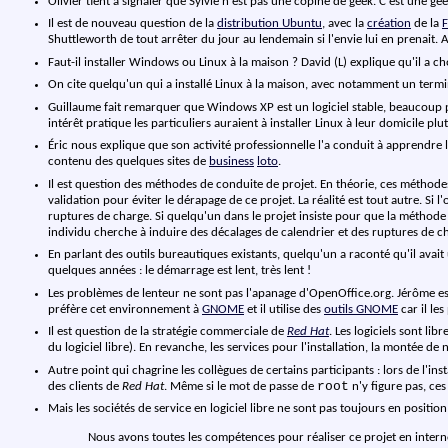
Olivier tient à signaler que Sylvie n'est pas une copine de geek. C'est une gee
Il est de nouveau question de la
distribution Ubuntu
, avec la
création
de la
Shuttleworth de tout arrêter du jour au lendemain si l'envie lui en prenait.
Faut-il installer Windows ou Linux à la maison ? David (L) explique qu'il a 
On cite quelqu'un qui a installé Linux à la maison, avec notamment un termin
Guillaume fait remarquer que Windows XP est un logiciel stable, beaucoup 
intérêt pratique les particuliers auraient à installer Linux à leur domicile pl
Éric nous explique que son activité professionnelle l'a conduit à apprendre l
contenu des quelques sites de
business
loto
.
Il est question des méthodes de conduite de projet. En théorie, ces méthode
validation pour éviter le dérapage de ce projet. La réalité est tout autre. Si
ruptures de charge. Si quelqu'un dans le projet insiste pour que la méthode
individu cherche à induire des décalages de calendrier et des ruptures de ch
En parlant des outils bureautiques existants, quelqu'un a raconté qu'il avait 
quelques années : le démarrage est lent, très lent !
Les problèmes de lenteur ne sont pas l'apanage d'OpenOffice.org. Jérôme est c
préfère cet environnement à
GNOME
et il utilise des
outils GNOME
car il le
Il est question de la stratégie commerciale de
Red Hat
. Les logiciels sont li
du logiciel libre). En revanche, les services pour l'installation, la montée de 
Autre point qui chagrine les collègues de certains participants : lors de l'ins
root
des clients de
Red Hat
. Même si le mot de passe de
n'y figure pas, ce
Mais les sociétés de service en logiciel libre ne sont pas toujours en posit
Nous avons toutes les compétences pour réaliser ce projet en intern