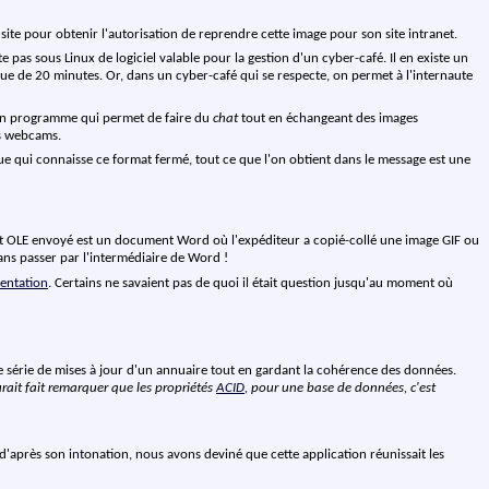
du site pour obtenir l'autorisation de reprendre cette image pour son site intranet.
e pas sous Linux de logiciel valable pour la gestion d'un cyber-café. Il en existe un
e de 20 minutes. Or, dans un cyber-café qui se respecte, on permet à l'internaute
s un programme qui permet de faire du
chat
tout en échangeant des images
s webcams.
que qui connaisse ce format fermé, tout ce que l'on obtient dans le message est une
'objet OLE envoyé est un document Word où l'expéditeur a copié-collé une image GIF ou
 sans passer par l'intermédiaire de Word !
entation
. Certains ne savaient pas de quoi il était question jusqu'au moment où
ne série de mises à jour d'un annuaire tout en gardant la cohérence des données.
aurait fait remarquer que les propriétés
ACID
, pour une base de données, c'est
d'après son intonation, nous avons deviné que cette application réunissait les