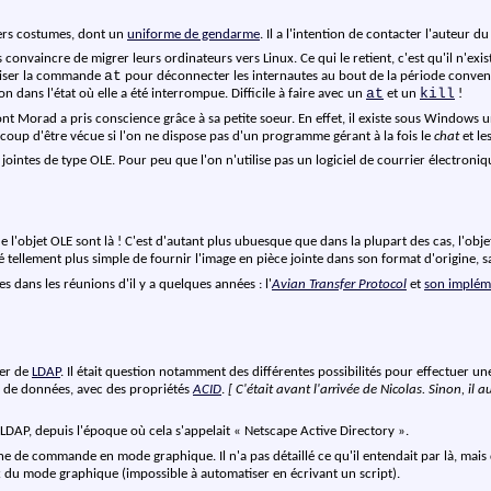
ers costumes, dont un
uniforme de gendarme
. Il a l'intention de contacter l'auteur 
convaincre de migrer leurs ordinateurs vers Linux. Ce qui le retient, c'est qu'il n'exist
at
tiliser la commande
pour déconnecter les internautes au bout de la période convenu
at
kill
n dans l'état où elle a été interrompue. Difficile à faire avec un
et un
!
t Morad a pris conscience grâce à sa petite soeur. En effet, il existe sous Window
coup d'être vécue si l'on ne dispose pas d'un programme gérant à la fois le
chat
et le
 jointes de type OLE. Pour peu que l'on n'utilise pas un logiciel de courrier électroni
s de l'objet OLE sont là ! C'est d'autant plus ubuesque que dans la plupart des cas, l
 été tellement plus simple de fournir l'image en pièce jointe dans son format d'origine,
 dans les réunions d'il y a quelques années : l'
Avian Transfer Protocol
et
son implém
ler de
LDAP
. Il était question notamment des différentes possibilités pour effectuer u
 de données, avec des propriétés
ACID
.
[ C'était avant l'arrivée de Nicolas. Sinon, il 
DAP, depuis l'époque où cela s'appelait « Netscape Active Directory ».
ne de commande en mode graphique. Il n'a pas détaillé ce qu'il entendait par là, mais 
 du mode graphique (impossible à automatiser en écrivant un script).