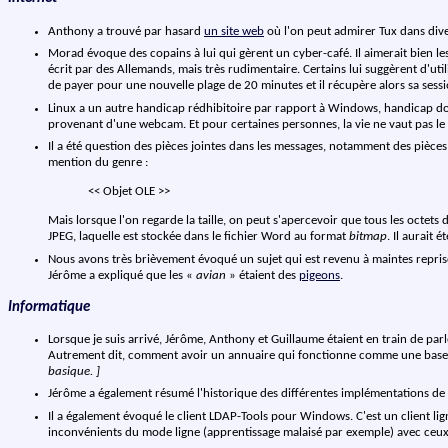
Anthony a trouvé par hasard
un site web
où l'on peut admirer Tux dans div
Morad évoque des copains à lui qui gèrent un cyber-café. Il aimerait bien les 
écrit par des Allemands, mais très rudimentaire. Certains lui suggèrent d'u
de payer pour une nouvelle plage de 20 minutes et il récupère alors sa sessio
Linux a un autre handicap rédhibitoire par rapport à Windows, handicap don
provenant d'une webcam. Et pour certaines personnes, la vie ne vaut pas le 
Il a été question des pièces jointes dans les messages, notamment des pièces
mention du genre :
<< Objet OLE >>
Mais lorsque l'on regarde la taille, on peut s'apercevoir que tous les octet
JPEG, laquelle est stockée dans le fichier Word au format
bitmap
. Il aurait
Nous avons très brièvement évoqué un sujet qui est revenu à maintes reprises
Jérôme a expliqué que les «
avian
» étaient des
pigeons
.
Informatique
Lorsque je suis arrivé, Jérôme, Anthony et Guillaume étaient en train de par
Autrement dit, comment avoir un annuaire qui fonctionne comme une base
basique. ]
Jérôme a également résumé l'historique des différentes implémentations de L
Il a également évoqué le client LDAP-Tools pour Windows. C'est un client lig
inconvénients du mode ligne (apprentissage malaisé par exemple) avec ceux