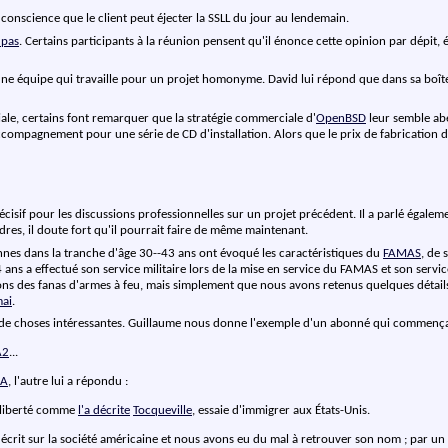
 conscience que le client peut éjecter la SSLL du jour au lendemain.
 pas
. Certains participants à la réunion pensent qu'il énonce cette opinion par dépit, 
ne équipe qui travaille pour un projet homonyme. David lui répond que dans sa boîte
iale, certains font remarquer que la stratégie commerciale d'
OpenBSD
leur semble abe
compagnement pour une série de CD d'installation. Alors que le prix de fabrication du 
cisif pour les discussions professionnelles sur un projet précédent. Il a parlé égalem
es, il doute fort qu'il pourrait faire de même maintenant.
sonnes dans la tranche d'âge 30--43 ans ont évoqué les caractéristiques du
FAMAS
, de 
a 44 ans a effectué son service militaire lors de la mise en service du FAMAS et son s
yons des fanas d'armes à feu, mais simplement que nous avons retenus quelques détails
mai
.
as de choses intéressantes. Guillaume nous donne l'exemple d'un abonné qui commençait
A2
...
RA
, l'autre lui a répondu :
a liberté comme
l'a décrite
Tocqueville
, essaie d'immigrer aux États-Unis.
écrit sur la société américaine et nous avons eu du mal à retrouver son nom ; par un 