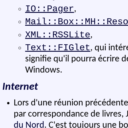
IO::Pager
,
Mail::Box::MH::Res
XML::RSSLite
,
Text::FIGlet
, qui inté
signifie qu'il pourra écrire 
Windows.
Internet
Lors d'une réunion précédente,
par correspondance de livres
du Nord
. C'est toujours une b