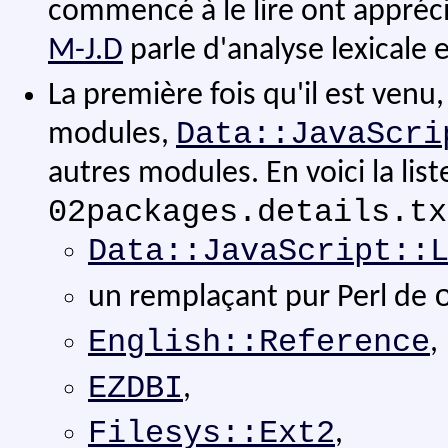
commencé à le lire ont appréc
M-J.D
parle d'analyse lexicale 
La première fois qu'il est venu
Data::JavaScri
modules,
autres modules. En voici la list
02packages.details.tx
Data::JavaScript::
un remplaçant pur Perl de
English::Reference
,
EZDBI
,
Filesys::Ext2
,