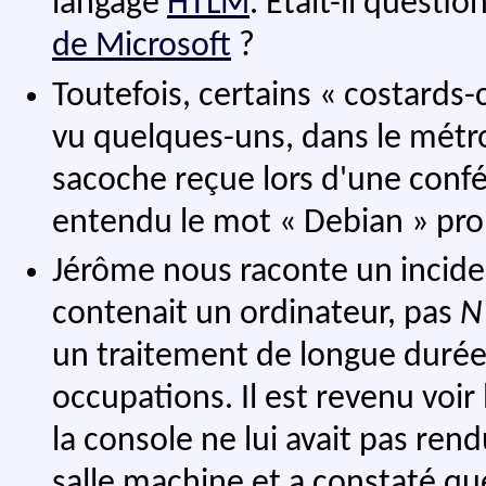
langage
HTLM
. Était-il questi
de Microsoft
?
Toutefois, certains « costards-
vu quelques-uns, dans le métro
sacoche reçue lors d'une con
entendu le mot « Debian » pr
Jérôme nous raconte un incide
contenait un ordinateur, pas
N
un traitement de longue durée p
occupations. Il est revenu voir
la console ne lui avait pas rend
salle machine et a constaté que 