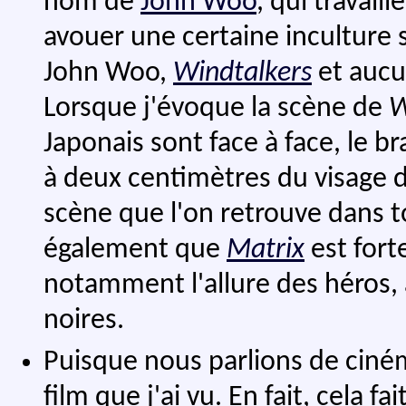
nom de
John Woo
, qui travail
avouer une certaine inculture su
John Woo,
Windtalkers
et aucun
Lorsque j'évoque la scène de
W
Japonais sont face à face, le b
à deux centimètres du visage d
scène que l'on retrouve dans t
également que
Matrix
est fort
notamment l'allure des héros, 
noires.
Puisque nous parlions de ciné
film que j'ai vu. En fait, cela f