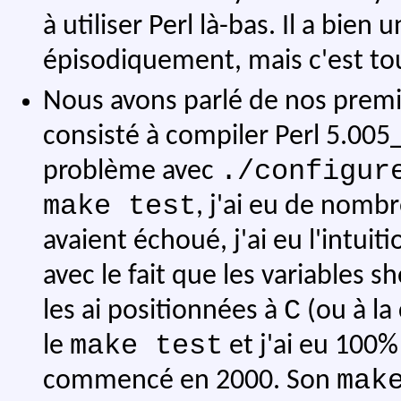
à utiliser Perl là-bas. Il a bien 
épisodiquement, mais c'est to
Nous avons parlé de nos premie
consisté à compiler Perl 5.005_
./configur
problème avec
make test
, j'ai eu de nomb
avaient échoué, j'ai eu l'intuit
avec le fait que les variables sh
C
les ai positionnées à
(ou à la 
make test
le
et j'ai eu 100% 
mak
commencé en 2000. Son