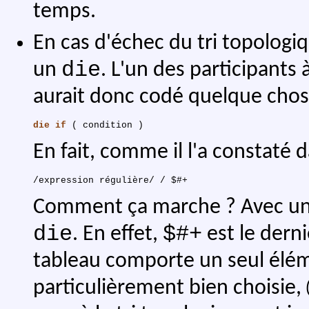
temps.
En cas d'échec du tri topologi
die
un
. L'un des participants
aurait donc codé quelque cho
die
if
(
condition
)
En fait, comme il l'a constaté
Comment ça marche ? Avec une 
die
$#+
. En effet,
est le dern
tableau comporte un seul élém
particulièrement bien choisie,