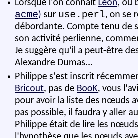
Lorsque l'on connaît
Léon
, ou 
acme
use.perl
)
sur
, on se 
débordante. Compte tenu de so
son activité perlienne, comment 
Je suggère qu'il a peut-être de
Alexandre Dumas...
Philippe s'est inscrit récemme
Bricout
, pas de
BooK
, vous l'
pour avoir la liste des nœuds a
pas possible, il faudra y aller 
Philippe était de lire les nœuds 
l'hypothèse que les nœuds avec