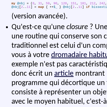
my
@nbj
 = 
(
0
,
31
,
59
,
90
,
120
,
151
,
181
,
212
,
242
,
@nbj
[
2
..
11
] = 
map
{
 ++
$_
}
@nbj
[
2
..
11
] 
if
bissexti
(version avancée).
Qu'est-ce qu'une
closure
? Un
une routine qui conserve son c
traditionnel est celui d'un comp
vous à votre
dromadaire habit
exemple n'est pas caractérist
donc écrit un
article
montrant l
programme qui décortique un 
consiste à représenter un objet
avec le moyen habituel, c'est-