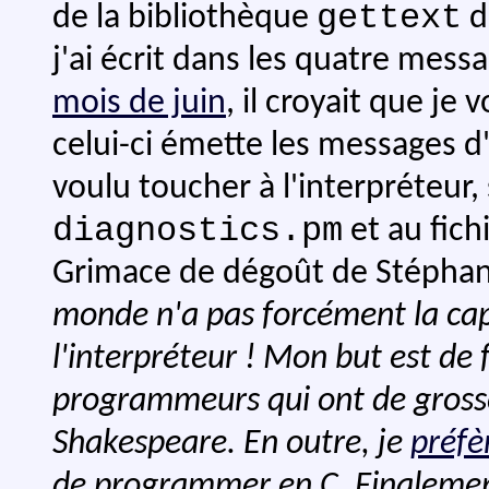
gettext
de la bibliothèque
d
j'ai écrit dans les quatre mess
mois de juin
, il croyait que je
celui-ci émette les messages d'e
voulu toucher à l'interpréteu
diagnostics.pm
et au fic
Grimace de dégoût de Stépha
monde n'a pas forcément la cap
l'interpréteur ! Mon but est de 
programmeurs qui ont de grosse
Shakespeare. En outre, je
préfè
de programmer en C. Finalement