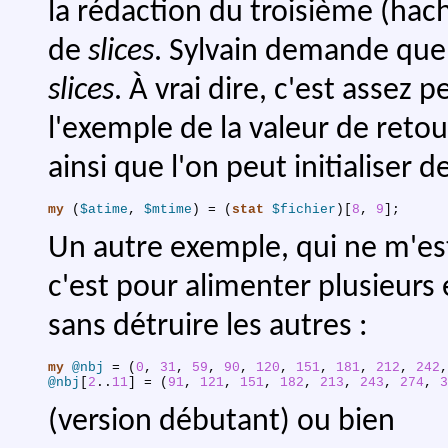
la rédaction du troisième (hach
de
slices
. Sylvain demande quell
slices
. À vrai dire, c'est assez p
l'exemple de la valeur de reto
ainsi que l'on peut initialiser 
my
(
$atime
,
$mtime
)
 = 
(
stat
$fichier
)
[
8
,
9
]
;
Un autre exemple, qui ne m'est 
c'est pour alimenter plusieur
sans détruire les autres :
my
@nbj
 = 
(
0
,
31
,
59
,
90
,
120
,
151
,
181
,
212
,
242
,
@nbj
[
2
..
11
] = 
(
91
,
121
,
151
,
182
,
213
,
243
,
274
,
3
(version débutant) ou bien