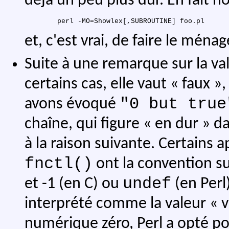
déjà un peu plus dur. En fait non
et, c'est vrai, de faire le ménag
Suite à une remarque sur la va
certains cas, elle vaut « faux »
"0 but true
avons évoqué
chaîne, qui figure « en dur » d
à la raison suivante. Certain
fnctl()
ont la convention sui
undef
et -1 (en C) ou
(en Perl
interprété comme la valeur « vr
numérique zéro, Perl a opté po