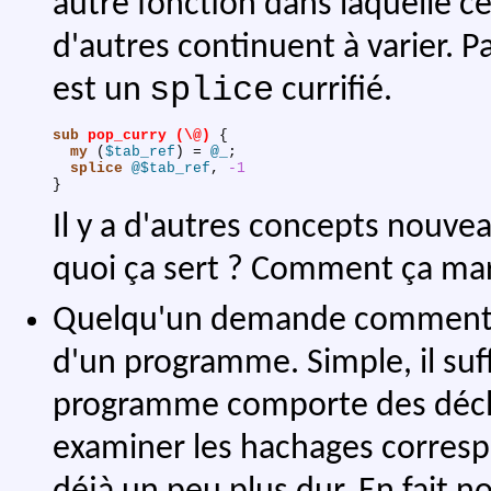
autre fonction dans laquelle c
d'autres continuent à varier. 
splice
est un
currifié.
sub 
pop_curry (\@)
{
my
(
$tab_ref
)
 = 
@_
;
splice
@$tab_ref
,
-1
}
Il y a d'autres concepts nouve
quoi ça sert ? Comment ça ma
Quelqu'un demande comment obt
d'un programme. Simple, il suf
programme comporte des décl
examiner les hachages correspon