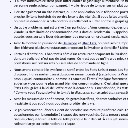
D'autres initiatives existent pour lutter contre le gaspillage alimentaire. E
personne seule achetant un paquet, il y a le risque de tomber sur un plat qu
Il existe également un site Internet, ou une application pour téléphone port
proche. Évitons toutefois de perdre le sens des réalités. Si vous faites une d
on peut se demander si cela contribue réellement à lutter contre le gaspillag
Un autre problème, qui est arrivé à un participant. Vous commandez des p
viande, la date limite de consommation est la date du lendemain... Rappelons
passée, vous aurez le léger désagrément de manger un croissant rassis, mais
Avec la montée en puissance de
Deliveroo
et
Uber Eats
, on peut avoir l'impr
sites fédérant plusieurs restaurants proposant la livraison à domicile ? Même 
Certains d'entre nous habitent à côté d'un restaurant proposant la livraison d
dans un trafic qui n'est pas de tout repos. Ce n'est pas ce qu'il y a de mieux
prestations aux restaurants ou aux sites de commande en ligne.
Nous avons comparé le système de santé entre les États-Unis et nous. Les Ét
d'aujourd'hui se méfient aussi du gouvernement central (cette fois-ci à Wash
pays « quasi-communiste » comme la France où l'État s'implique fortement dans
et des services pour le plus grand bien des consommateurs. C'est ainsi que si,
États-Unis, grâce à la loi de l'offre et de la demande sus-mentionnée, les tes
[ Comme vous l'avez deviné, le ton de la discussion sur ce sujet était sarcasti
Avec les mesures de confinement, de gestes barrières, de tests sanitaires et
n'existaient pas et où nous pouvions profiter de la vie.
Le gouvernement québecois vient de prendre une mesure plutôt radicale. Les 
occasionnées par la conduite à risques des non-vaccinés. Cette mesure peut se
risques, chaque fois que telle ou telle pratique leur déplaît. À ce sujet, n
ratissant large sur cette notion de risque.