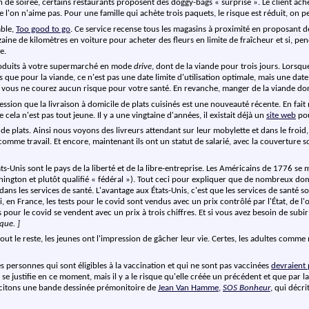
n fin de soirée, certains restaurants proposent des doggy-bags « surprise ». Le client 
e l'on n'aime pas. Pour une famille qui achète trois paquets, le risque est réduit, on 
able,
Too good to go
. Ce service recense tous les magasins à proximité en proposant des
izaine de kilomètres en voiture pour acheter des fleurs en limite de fraîcheur et si, p
e.
roduits à votre supermarché en mode
drive
, dont de la viande pour trois jours. Lorsq
 que pour la viande, ce n'est pas une date limite d'utilisation optimale, mais une da
 vous ne courez aucun risque pour votre santé. En revanche, manger de la viande dont
ession que la livraison à domicile de plats cuisinés est une nouveauté récente. En fait no
cela n'est pas tout jeune. Il y a une vingtaine d'années, il existait déjà un
site web
pou
e plats. Ainsi nous voyons des livreurs attendant sur leur mobylette et dans le froid, v
 comme travail. Et encore, maintenant ils ont un statut de salarié, avec la couverture s
ats-Unis sont le pays de la liberté et de la libre-entreprise. Les Américains de 1776
ington et plutôt qualifié « fédéral »). Tout ceci pour expliquer que de nombreux domai
 les services de santé. L'avantage aux États-Unis, c'est que les services de santé son
 en France, les tests pour le covid sont vendus avec un prix contrôlé par l'État, de l'o
ts pour le covid se vendent avec un prix à trois chiffres. Et si vous avez besoin de subi
que. ]
 tout le reste, les jeunes ont l'impression de gâcher leur vie. Certes, les adultes c
personnes qui sont éligibles à la vaccination et qui ne sont pas vaccinées
devraient
 justifie en ce moment, mais il y a le risque qu'elle créée un précédent et que par la 
ous citons une bande dessinée prémonitoire de
Jean Van Hamme
,
SOS Bonheur
, qui décr