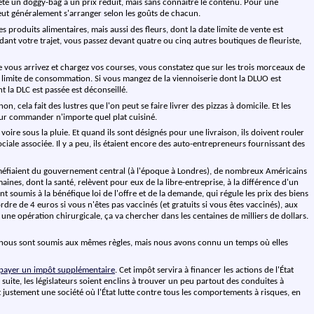
achète un doggy-bag à un prix réduit, mais sans connaître le contenu. Pour une
peut généralement s'arranger selon les goûts de chacun.
 produits alimentaires, mais aussi des fleurs, dont la date limite de vente est
endant votre trajet, vous passez devant quatre ou cinq autres boutiques de fleuriste,
ue vous arrivez et chargez vos courses, vous constatez que sur les trois morceaux de
te limite de consommation. Si vous mangez de la viennoiserie dont la DLUO est
 la DLC est passée est déconseillé.
n, cela fait des lustres que l'on peut se faire livrer des pizzas à domicile. Et les
r commander n'importe quel plat cuisiné.
oire sous la pluie. Et quand ils sont désignés pour une livraison, ils doivent rouler
ociale associée. Il y a peu, ils étaient encore des auto-entrepreneurs fournissant des
 se méfiaient du gouvernement central (à l'époque à Londres), de nombreux Américains
nes, dont la santé, relèvent pour eux de la libre-entreprise, à la différence d'un
t soumis à la bénéfique loi de l'offre et de la demande, qui régule les prix des biens
rdre de 4 euros si vous n'êtes pas vaccinés (et gratuits si vous êtes vaccinés), aux
r une opération chirurgicale, ça va chercher dans les centaines de milliers de dollars.
omme nous sont soumis aux mêmes règles, mais nous avons connu un temps où elles
 payer un impôt supplémentaire
. Cet impôt servira à financer les actions de l'État
suite, les législateurs soient enclins à trouver un peu partout des conduites à
it justement une société où l'État lutte contre tous les comportements à risques, en