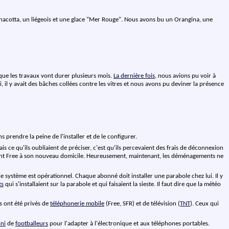
panacotta, un liégeois et une glace "Mer Rouge". Nous avons bu un Orangina, une
que les travaux vont durer plusieurs mois.
La dernière fois
, nous avions pu voir à
i, il y avait des bâches collées contre les vitres et nous avons pu deviner la présence
s prendre la peine de l'installer et de le configurer.
s ce qu'ils oubliaient de préciser, c'est qu'ils percevaient des frais de déconnexion
ment Free à son nouveau domicile. Heureusement, maintenant, les déménagements ne
e système est opérationnel. Chaque abonné doit installer une parabole chez lui. Il y
ts
qui s'installaient sur la parabole et qui faisaient la sieste. Il faut dire que la météo
s ont été privés de
téléphonerie mobile
(Free, SFR) et de télévision (
TNT
). Ceux qui
ni
de
footballeurs
pour l'adapter à l'électronique et aux téléphones portables.