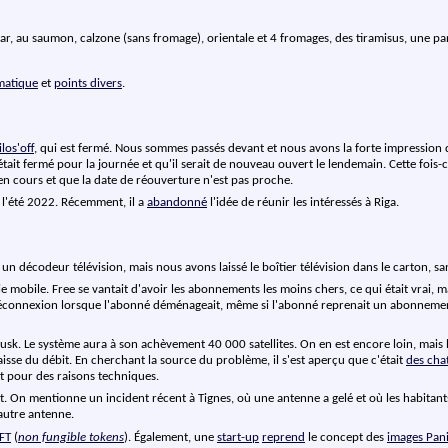
sar, au saumon, calzone (sans fromage), orientale et 4 fromages, des tiramisus, une 
matique
et
points divers
.
los'off
, qui est fermé. Nous sommes passés devant et nous avons la forte impression 
était fermé pour la journée et qu'il serait de nouveau ouvert le lendemain. Cette fois-c
en cours et que la date de réouverture n'est pas proche.
l'été 2022. Récemment, il a
abandonné
l'idée de réunir les intéressés à Riga.
 un décodeur télévision, mais nous avons laissé le boîtier télévision dans le carton, san
mobile. Free se vantait d'avoir les abonnements les moins chers, ce qui était vrai, mai
 de déconnexion lorsque l'abonné déménageait, même si l'abonné reprenait un abonne
sk. Le système aura à son achèvement 40 000 satellites. On en est encore loin, mais l
aisse du débit. En cherchant la source du problème, il s'est aperçu que c'était
des cha
t pour des raisons techniques.
. On mentionne un incident récent à Tignes, où une antenne a gelé et où les habitant
 autre antenne.
FT
(
non fungible tokens
). Également, une
start-up
reprend
le concept des
images Pani