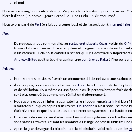
et moi.
Nous avons mangé une entrée dont je n'ai pas retenu la nature, puis des pizzas : Cé
bière italienne (un nom du genre Peroni), du Coca Cola, un kir et du rosé.
Nous avons parlé de
Perl
(en fait du groupe local et de l'association),
Internet
infor
Perl
De nouveau, nous sommes allés au
restaurant-pizzeria César
, voisin du
O Phi
travers la baie vitrée les chaises empilées et rangées comme si le restaurant 
d'un escabeau. Cela nous conduit à penser qu'il y a des travaux importants 
Andrew Shitov
avait prévu d'organiser une
conférence Raku
à Riga pendant 
Internet
Nous sommes plusieurs à avoir un abonnement Internet avec une
xxx
box et
À ce propos, nous rappelons l'arrivée de
Free
dans le monde de la téléphonie 
et de résiliation. Il y a même eu une époque où ils percevaient ces frais
sont plus considérés comme une résiliation d'abonnement.
Nous avons évoqué l'Internet par satellite, en l'occurrence
Starlink
d'Elon Mu
a toutefois quelques pépins transitoires.
Un abonné
a ainsi noté une forte b
était hivernale et que les antennes comportent un système de réchauffemen
D'autres antennes auraient elles aussi besoin d'un système de réchauffement
sont passés à travers, ce sont les abonnés d'Orange, ce réseau utilisant une
Après la grande vogue du bitcoin et de la blockchain, voici maintenant les
N