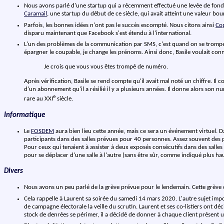
Nous avons parlé d'une startup qui a récemment effectué une levée de fonds 
Caramail
, une startup du début de ce siècle, qui avait atteint une valeur bo
Parfois, les bonnes idées n'ont pas le succès escompté. Nous citons ainsi
Co
disparu maintenant que Facebook s'est étendu à l'international.
L'un des problèmes de la communication par SMS, c'est quand on se trompe 
épargner le coupable, je change les prénoms. Ainsi donc, Basile voulait con
Je crois que vous vous êtes trompé de numéro.
Après vérification, Basile se rend compte qu'il avait mal noté un chiffre. Il 
d'un abonnement qu'il a résilié il y a plusieurs années. Il donne alors son
e
rare au XXI
siècle.
Informatique
Le
FOSDEM
aura bien lieu cette année, mais ce sera un événement virtuel. Da
participants dans des salles prévues pour 40 personnes. Assez souvent des per
Pour ceux qui tenaient à assister à deux exposés consécutifs dans des salles 
pour se déplacer d'une salle à l'autre (sans être sûr, comme indiqué plus haut
Divers
Nous avons un peu parlé de la grève prévue pour le lendemain. Cette grève 
Cela rappelle à Laurent sa soirée du samedi 14 mars 2020. L'autre sujet impo
de campagne électorale la veille du scrutin. Laurent et ses co-listiers ont dé
stock de denrées se périmer, il a décidé de donner à chaque client présent