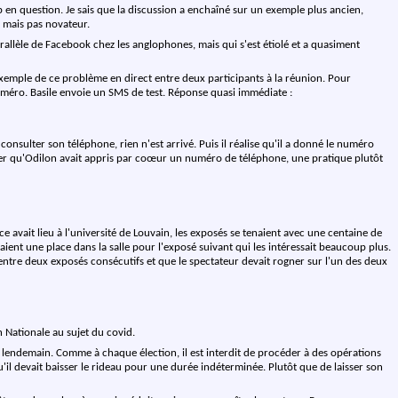
 en question. Je sais que la discussion a enchaîné sur un exemple plus ancien,
, mais pas novateur.
allèle de Facebook chez les anglophones, mais qui s'est étiolé et a quasiment
emple de ce problème en direct entre deux participants à la réunion. Pour
uméro. Basile envoie un SMS de test. Réponse quasi immédiate :
consulter son téléphone, rien n'est arrivé. Puis il réalise qu'il a donné le numéro
rquer qu'Odilon avait appris par coœur un numéro de téléphone, une pratique plutôt
e avait lieu à l'université de
Louvain
, les exposés se tenaient avec une centaine de
ient une place dans la salle pour l'exposé suivant qui les intéressait beaucoup plus.
t entre deux exposés consécutifs et que le spectateur devait rogner sur l'un des deux
 Nationale au sujet du covid.
au lendemain. Comme à chaque élection, il est interdit de procéder à des opérations
qu'il devait baisser le rideau pour une durée indéterminée. Plutôt que de laisser son