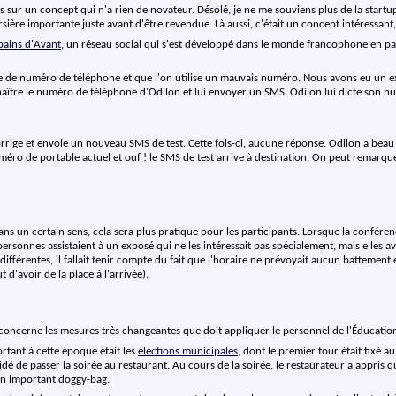
sur un concept qui n'a rien de novateur. Désolé, je ne me souviens plus de la startup
ursière importante juste avant d'être revendue. Là aussi, c'était un concept intéressant
pains d'Avant
, un réseau social qui s'est développé dans le monde francophone en par
de numéro de téléphone et que l'on utilise un mauvais numéro. Nous avons eu un ex
naître le numéro de téléphone d'Odilon et lui envoyer un SMS. Odilon lui dicte son n
corrige et envoie un nouveau SMS de test. Cette fois-ci, aucune réponse. Odilon a beau 
 numéro de portable actuel et ouf ! le SMS de test arrive à destination. On peut rema
ns un certain sens, cela sera plus pratique pour les participants. Lorsque la conférenc
sonnes assistaient à un exposé qui ne les intéressait pas spécialement, mais elles ava
différentes, il fallait tenir compte du fait que l'horaire ne prévoyait aucun battemen
 d'avoir de la place à l'arrivée).
concerne les mesures très changeantes que doit appliquer le personnel de l'Éducation
rtant à cette époque était les
élections municipales
, dont le premier tour était fixé 
cidé de passer la soirée au restaurant. Au cours de la soirée, le restaurateur a appris 
 un important doggy-bag.