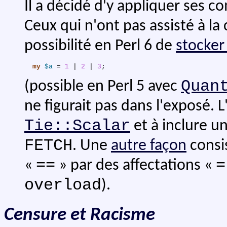
Il a décidé d'y appliquer ses 
Ceux qui n'ont pas assisté à la
possibilité en Perl 6 de
stocker
my
$a
 = 
1
 | 
2
 | 
3
;
Quan
(possible en Perl 5 avec
ne figurait pas dans l'exposé. L
Tie::Scalar
et à inclure 
FETCH
. Une
autre façon
consi
==
=
«
» par des affectations «
overload
).
Censure et Racisme