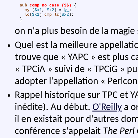
sub 
comp_no_case ($$)
{
my
(
$x1
,
$x2
)
 = 
@_
;
lc
(
$x1
)
cmp
lc
(
$x2
)
;
}
on n'a plus besoin de la magie 
Quel est la meilleure appellati
trouve que « YAPC » est plus ca
« TPCiA » suivi de « TPCiG » pu
adopter l'appellation « Perlcon
Rappel historique sur TPC et
inédite). Au début,
O'Reilly
a o
il en existait pour d'autres do
conférence s'appelait
The Perl