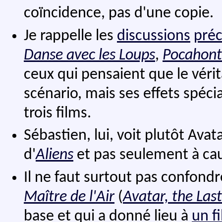
coïncidence, pas d'une copie.
Je rappelle les
discussions
pré
Danse avec les Loups
,
Pocahont
ceux qui pensaient que le vérit
scénario, mais ses effets spéci
trois films.
Sébastien, lui, voit plutôt Av
d'
Aliens
et pas seulement à ca
Il ne faut surtout pas confondr
Maître de l'Air
(
Avatar, the Las
base et qui a donné lieu à
un f