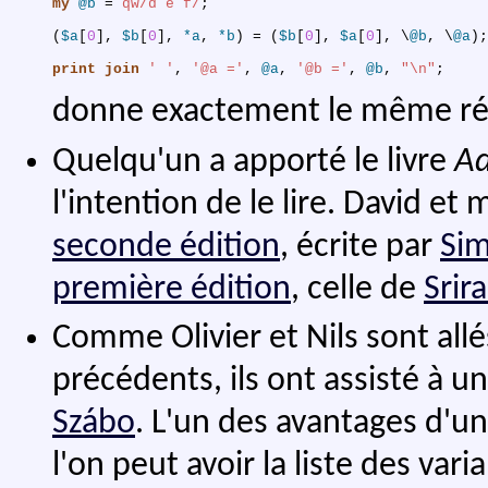
my
@b
 = 
qw/d e f/
;
(
$a
[
0
]
,
$b
[
0
]
,
*a
,
*b
)
 = 
(
$b
[
0
]
,
$a
[
0
]
,
 \
@b
,
 \
@a
)
;
print
join
' '
,
'@a ='
,
@a
,
'@b ='
,
@b
,
"\n"
;
donne exactement le même rés
Quelqu'un a apporté le livre
Ad
l'intention de le lire. David e
seconde édition
, écrite par
Si
première édition
, celle de
Srir
Comme Olivier et Nils sont all
précédents, ils ont assisté à 
Szábo
. L'un des avantages d'
l'on peut avoir la liste des vari