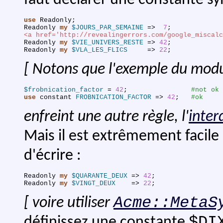
use
Readonly
;
Readonly
my
$JOURS_PAR_SEMAINE
=>
7
;
<a href='http://revealingerrors.com/google_miscalc
Readonly
my
$VIE_UNIVERS_RESTE
=>
42
;
Readonly
my
$VLA_LES_FLICS
=>
22
;
[ Notons que l'exemple du modu
$frobnication_factor
 = 
42
;
#not ok
use
constant
FROBNICATION_FACTOR
=>
42
;
#ok
enfreint une autre règle, l'
inter
Mais il est extrêmement facile d
d'écrire :
Readonly
my
$QUARANTE_DEUX
=>
42
;
Readonly
my
$VINGT_DEUX
=>
22
;
Acme::MetaS
[ voire utiliser
$DI
définissez une constante