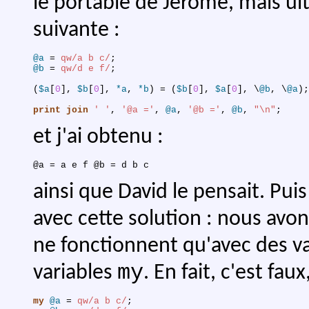
le portable de Jérôme, mais ult
suivante :
@a
 = 
qw/a b c/
;
@b
 = 
qw/d e f/
;
(
$a
[
0
]
,
$b
[
0
]
,
*a
,
*b
)
 = 
(
$b
[
0
]
,
$a
[
0
]
,
 \
@b
,
 \
@a
)
;
print
join
' '
,
'@a ='
,
@a
,
'@b ='
,
@b
,
"\n"
;
et j'ai obtenu :
ainsi que David le pensait. Pu
avec cette solution : nous avo
ne fonctionnent qu'avec des v
my
variables
. En fait, c'est fau
my
@a
 = 
qw/a b c/
;