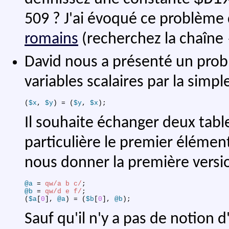
509 ? J'ai évoqué ce problèm
romains
(recherchez la chaîne 
David nous a présenté un prob
variables scalaires par la simple
(
$x
,
$y
)
 = 
(
$y
,
$x
)
;
Il souhaite échanger deux tab
particulière le premier éléme
nous donner la première versio
@a
 = 
qw/a b c/
;
@b
 = 
qw/d e f/
;
(
$a
[
0
]
,
@a
)
 = 
(
$b
[
0
]
,
@b
)
;
Sauf qu'il n'y a pas de notion d