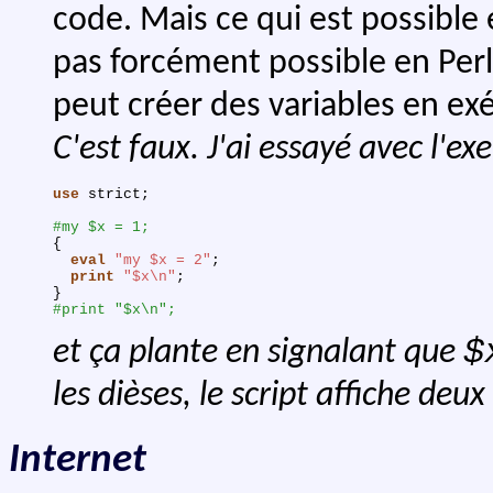
code. Mais ce qui est possible 
pas forcément possible en Per
peut créer des variables en e
C'est faux. J'ai essayé avec l'e
use
strict
;
#my $x = 1;
{
eval
"my $x = 2"
;
print
"$x\n"
;
}
#print "$x\n";
$
et ça plante en signalant que
les dièses, le script affiche deux 
Internet