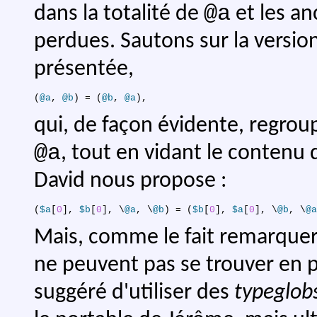
@a
dans la totalité de
et les an
perdues. Sautons sur la versio
présentée,
(
@a
,
@b
)
 = 
(
@b
,
@a
)
,
qui, de façon évidente, regro
@a
, tout en vidant le contenu
David nous propose :
(
$a
[
0
]
,
$b
[
0
]
,
 \
@a
,
 \
@b
)
 = 
(
$b
[
0
]
,
$a
[
0
]
,
 \
@b
,
 \
@a
Mais, comme le fait remarquer 
ne peuvent pas se trouver en pa
suggéré d'utiliser des
typeglob