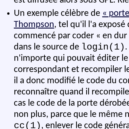
est diffusée alors sous GPL. Ri
Un exemple célèbre de
« port
Thompson
, tel qu'il l'a expos
commencé par coder « en dur »
login(1)
dans le source de
.
n'importe qui pouvait éditer le
correspondant et recompiler 
il a donc modifié le code du c
reconnaître quand il recompil
cas le code de la porte dérobée
non plus, parce que le même n'
cc(1)
, enlever le code généra