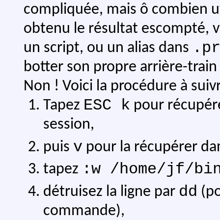
compliquée, mais ô combien u
obtenu le résultat escompté, v
.p
un script, ou un alias dans
botter son propre arrière-train
Non ! Voici la procédure à suiv
ESC k
Tapez
pour récupére
session,
v
puis
pour la récupérer da
:w /home/jf/bi
tapez
dd
détruisez la ligne par
(po
commande),