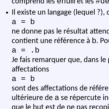
enum
#d
comprend les
et les
Il existe un langage (lequel ?),
a = b
ne donne pas le résultat attend
b
contient une référence à
. Po
a = .b
Je fais remarquer que, dans le
affectations
a = b
sont des affectations de référ
a
ultérieure de
se répercute i
que le but est de ne pas recop