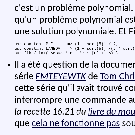
c'est un problème polynomial.
qu'un problème polynomial es
une solution polynomiale. Et F
use constant PHI      => (1 + sqrt(5)) / 2;

use constant LAMBDA   => (1 + sqrt(5)) /(2 * sqrt(
Il a été question de la docume
série
FMTEYEWTK
de
Tom Chri
cette série qu'il avait trouvé 
interrompre une commande au
la recette 16.21 du
livre du mou
que
cela ne fonctionne pas
sou