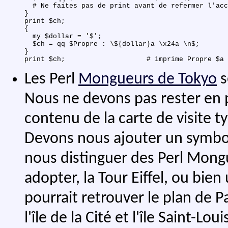
  # Ne faites pas de print avant de refermer l'acc
}

print $ch;

{

  my $dollar = '$';

  $ch = qq $Propre : \${dollar}a \x24a \n$;

}

Les Perl
Mongueurs de Tokyo
s
Nous ne devons pas rester en p
contenu de la carte de visite ty
Devons nous ajouter un symbol
nous distinguer des Perl Mong
adopter, la Tour Eiffel, ou bie
pourrait retrouver le plan de Par
l'île de la Cité et l'île Saint-L