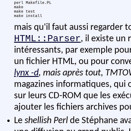
perl Makefile.PL

make

make test

mais qu'il faut aussi regarder 
HTML::Parser
, il existe un
intéressants, par exemple pour e
un fichier HTML, ou pour conv
lynx -d
, mais après tout, TMT
magazines informatiques, qui o
sur leurs CD-ROM que les exécuta
ajouter les fichiers archives po
Le
shellish Perl
de Stéphane avan