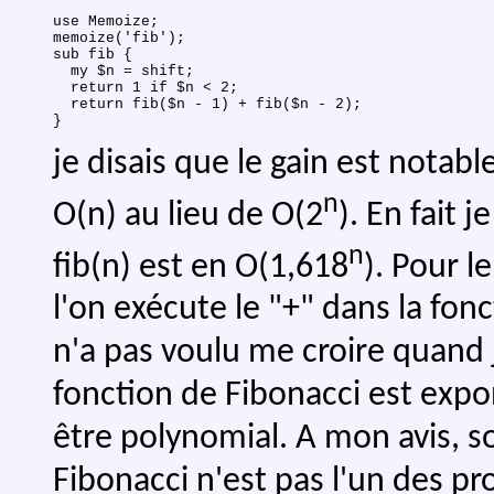
use Memoize;

memoize('fib');

sub fib {

  my $n = shift;

  return 1 if $n < 2;

  return fib($n - 1) + fib($n - 2);

je disais que le gain est notab
n
O(n) au lieu de O(2
). En fait 
n
fib(n) est en O(1,618
). Pour l
l'on exécute le "+" dans la fonc
n'a pas voulu me croire quand je
fonction de Fibonacci est expon
être polynomial. A mon avis, s
Fibonacci n'est pas l'un des 