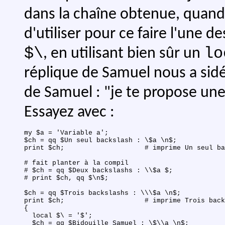
dans la chaîne obtenue, quand
d'utiliser pour ce faire l'une 
$\
lo
, en utilisant bien sûr un
réplique de Samuel nous a sid
de Samuel : "je te propose une 
Essayez avec :
my $a = 'Variable a';

$ch = qq $Un seul backslash : \$a \n$;

print $ch;                    # imprime Un seul ba
# fait planter à la compil

# $ch = qq $Deux backslashs : \\$a $;

# print $ch, qq $\n$;

$ch = qq $Trois backslashs : \\\$a \n$;

print $ch;                    # imprime Trois back
{

  local $\ = '$';

  $ch = qq $Bidouille Samuel : \$\\a \n$;
