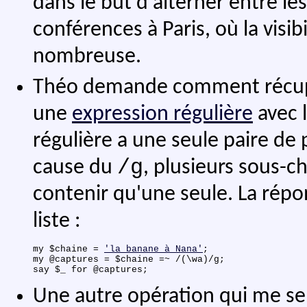
dans le but d'alterner entre le
conférences à Paris, où la visib
nombreuse.
Théo demande comment récupére
une
expression régulière
avec 
régulière a une seule paire de
/g
cause du
, plusieurs sous-c
contenir qu'une seule. La répo
liste :
my $chaine = 
'la banane à Nana'
;

my @captures = $chaine =~ /(\wa)/g;

Une autre opération qui me se