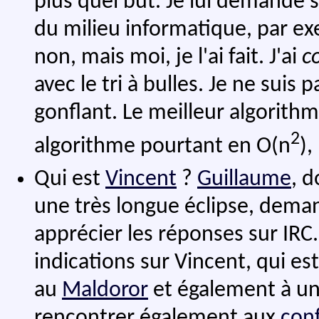
plus quel but. Je lui demande s'i
du milieu informatique, par exe
non, mais moi, je l'ai fait. J'ai
c
avec le tri à bulles. Je ne suis 
gonflant. Le meilleur algorithme
2
algorithme pourtant en O(n
),
Qui est
Vincent
?
Guillaume
, d
une très longue éclipse, deman
apprécier les réponses sur IRC
indications sur Vincent, qui e
au
Maldoror
et également à un
rencontrer également aux
con