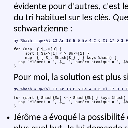
évidente pour d'autres, c'est le
du tri habituel sur les clés. 
schwartzienne :
my %hash = qw/Al 13 Ar 18 B 5 Be 4 C 6 Cl 17 D 1 F
for (map  { $_->[0] }

     sort { $a->[1] <=> $b->[1] }

     map  { [ $_, $hash{$_} ] } keys %hash) {

  say "élément = ", $_, ", numéro atomique = ", $h
Pour moi, la solution est plus s
my %hash = qw/Al 13 Ar 18 B 5 Be 4 C 6 Cl 17 D 1 F
for (sort { $hash{$a} <=> $hash{$b} } keys %hash) 
  say "élément = ", $_, ", numéro atomique = ", $h
Jérôme a évoqué la possibilité d