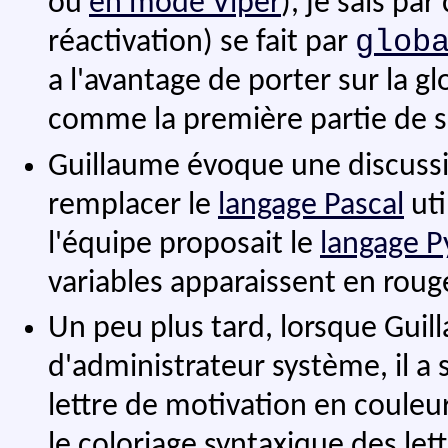
ou
en mode Viper
), je sais pa
glob
réactivation) se fait par
a l'avantage de porter sur la gl
comme la première partie de s
Guillaume évoque une discussi
remplacer le
langage Pascal
uti
l'équipe proposait le
langage P
variables apparaissent en rouge
Un peu plus tard, lorsque Guil
d'administrateur système, il a 
lettre de motivation en couleur
le coloriage syntaxique des lett