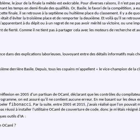
blème, le jour de la finale la météo est exécrable. Pour diverses raisons, il n'est pa
enant les temps en demi-finale des qualifiés. Or, Basile, le favori de la compétition, a e
cette finale, il se retrouve à la septième ou huitième place du classement. Il y a de qu
était d'éviter la troisième place et de remporter la deuxième. Et voilà qu'il se retrouv
s'apparentant à du dépit ou à un regret de ne pas avoir mérité sa victoire, ou une imp
e fierté. Comme il ne tient pas à partager cela avec les moteurs de recherche et avec
ance dans des explications laborieuses, louvoyant entre des détails informatifs mais c
uxième derrière Basile. Depuis, tous les copains m'appellent « le vice-champion de la c
 réflexion en 2005 d'un partisan de OCaml, déclarant que les contrôles du compilate
rogramme, on est assuré qu'il ne contient aucune erreur. En me basant sur les deux exe
fibonacci
ppeler
. Par la suite, entre 2005 et 2015, j'avais réalisé que l'on pouvait 
s réussi à installer l'utilitaire OCaml de couverture de code, donc je m'étais résign
ues outils d'IA :
en OCaml ?