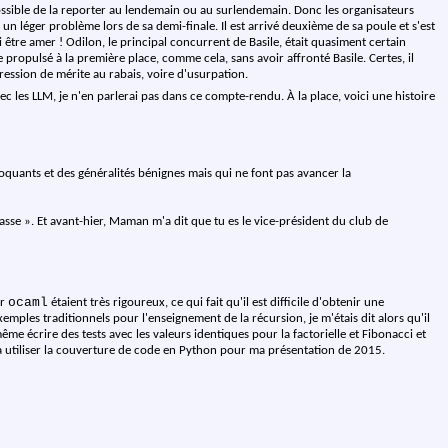
s possible de la reporter au lendemain ou au surlendemain. Donc les organisateurs
u un léger problème lors de sa demi-finale. Il est arrivé deuxième de sa poule et s'est
oi être amer ! Odilon, le principal concurrent de Basile, était quasiment certain
e propulsé à la première place, comme cela, sans avoir affronté Basile. Certes, il
ression de mérite au rabais, voire d'usurpation.
 les LLM, je n'en parlerai pas dans ce compte-rendu. À la place, voici une histoire
hoquants et des généralités bénignes mais qui ne font pas avancer la
lasse ». Et avant-hier, Maman m'a dit que tu es le vice-président du club de
ocaml
ur
étaient très rigoureux, ce qui fait qu'il est difficile d'obtenir une
mples traditionnels pour l'enseignement de la récursion, je m'étais dit alors qu'il
même écrire des tests avec les valeurs identiques pour la factorielle et Fibonacci et
é à utiliser la couverture de code en Python pour ma présentation de 2015.