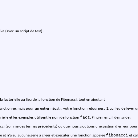
e (avec un script de test) :
actorielle au lieu de la fonction de Fibonacci, tout en ajoutant
1
onctionne, mais pour un entier négatif, votre fonction retournera
au lieu de lever u
fact
rielle et les exemples utilisent le nom de fonction
. Finalement, il demande :
cci (somme des termes précédents) ou que nous ajoutions une gestion d'erreur pour 
fibonacci
ge et n'a eu aucune gêne à créer et exécuter une fonction appelée
et cal