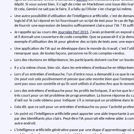
dépôt. Si vous suivez bien, il s'agit de créer en Markdown une issue décr
Et cela, Gemini ne sait pas le faire, il a fallu qu'Olivier s'en charge lui-même.
Une autre possibilité d'utilisation de l'intelligence artificielle, c'est de dem
logiciel d'IA lui répond en lui fournissant un script de test pour le cas de fi
de fournir une expression de besoins suffisamment claire pour l'IA ? Et suf
Je rappelle qu'au cours des
Journées Perl 2015
, j'avais présenté un expos
et il donnait une couverture de code complète. Que se passerait-il si je d
exemple d'utilisation des IA pour générer des scripts de tests avec une ex
Une application de l'IA qui se développe dans le monde du travail, c'est l'uti
remarquer que, de toutes façons, personne ne lit ces comptes-rendus.
Lors des réunions en téléprésence, les participants doivent cocher un bouton 
Il y a la même chose, bien sûr, dans les entretiens d'embauche en téléprésence
Lors d'un entretien d'embauche, l'un d'entre nous a demandé à ce que le rec
On peut voir cela positivement et penser que cela montre bien que l'entrepris
sont pas sous son contrôle et qu'ils sont utilisés à d'autres fins que le recrut
Lors des entretiens d'embauche pour les profils techniques, il arrive que 
très court pour un tel problème de programmation. La bonne réponse du ca
d'œil sur le code obtenu pour indiquer s'il a remarqué un problème dans le c
Cela dit, que ce soit pour un entretien d'embauche ou pour l'activité profes
Un point où l'intelligence artificielle peut apporter une aide importante 
par des identifiants plus clairs. Peut-être l'IA pourrait-elle même aider à c
autre endroit.
L'intelligence artificielle générative passe par une étape d'apprentissage où el