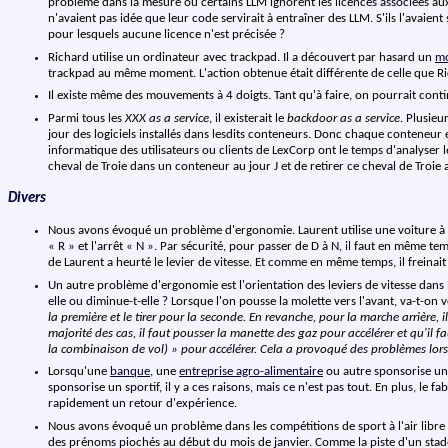
problème dans la mesure où certains LLM ignorent les licences associées aux
n'avaient pas idée que leur code servirait à entraîner des LLM. S'ils l'avaient
pour lesquels aucune licence n'est précisée ?
Richard utilise un ordinateur avec trackpad. Il a découvert par hasard un
mo
trackpad au même moment. L'action obtenue était différente de celle que Rich
Il existe même des mouvements à 4 doigts. Tant qu'à faire, on pourrait con
Parmi tous les
XXX as a service
, il existerait le
backdoor as a service
. Plusie
jour des logiciels installés dans lesdits conteneurs. Donc chaque conteneur e
informatique des utilisateurs ou clients de LexCorp ont le temps d'analyser
cheval de Troie dans un conteneur au jour J et de retirer ce cheval de Troie 
Divers
Nous avons évoqué un problème d'ergonomie. Laurent utilise une voiture à bo
« R » et l'arrêt « N ». Par sécurité, pour passer de D à N, il faut en même 
de Laurent a heurté le levier de vitesse. Et comme en même temps, il freinait po
Un autre problème d'ergonomie est l'orientation des leviers de vitesse dans l
elle ou diminue-t-elle ? Lorsque l'on pousse la molette vers l'avant, va-t-on
la première et le tirer pour la seconde. En revanche, pour la marche arrière, il
majorité des cas, il faut pousser la manette des gaz pour accélérer et qu'il f
la combinaison de vol) » pour accélérer. Cela a provoqué des problèmes lorsq
Lorsqu'une
banque
, une
entreprise agro-alimentaire
ou autre sponsorise un 
sponsorise un sportif, il y a ces raisons, mais ce n'est pas tout. En plus, le 
rapidement un retour d'expérience.
Nous avons évoqué un problème dans les compétitions de sport à l'air libre f
des prénoms piochés au début du mois de janvier. Comme la piste d'un stade 