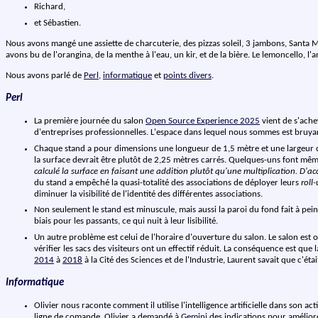
Richard,
et Sébastien.
Nous avons mangé une assiette de charcuterie, des pizzas soleil, 3 jambons, Santa M
avons bu de l'orangina, de la menthe à l'eau, un kir, et de la bière. Le lemoncello, l'
Nous avons parlé de
Perl
,
informatique
et
points divers
.
Perl
La première journée du salon
Open Source Experience 2025
vient de s'ache
d'entreprises professionnelles. L'espace dans lequel nous sommes est bruyan
Chaque stand a pour dimensions une longueur de 1,5 mètre et une largeur de 
la surface devrait être plutôt de 2,25 mètres carrés. Quelques-uns font même
calculé la surface en faisant une addition plutôt qu'une multiplication. D'
du stand a empêché la quasi-totalité des associations de déployer leurs
roll
diminuer la visibilité de l'identité des différentes associations.
Non seulement le stand est minuscule, mais aussi la paroi du fond fait à pein
biais pour les passants, ce qui nuit à leur lisibilité.
Un autre problème est celui de l'horaire d'ouverture du salon. Le salon est ou
vérifier les sacs des visiteurs ont un effectif réduit. La conséquence est que
2014
à
2018
à la Cité des Sciences et de l'Industrie, Laurent savait que c'é
Informatique
Olivier nous raconte comment il utilise l'intelligence artificielle dans son 
ligne de comande. Olivier a demandé à
Gemini
des indications pour améliore