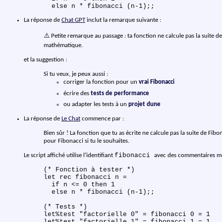
La réponse de
Chat GPT
inclut la remarque suivante :
⚠️ Petite remarque au passage : ta fonction ne calcule pas la suite d
mathématique.
et la suggestion :
Si tu veux, je peux aussi :
corriger la fonction pour un
vrai Fibonacci
écrire des
tests de performance
ou adapter les tests à un
projet dune
La réponse de
Le Chat
commence par :
Bien sûr ! La fonction que tu as écrite ne calcule pas la suite de Fibon
pour Fibonacci si tu le souhaites.
fibonacci
Le script affiché utilise l'identifiant
avec des commentaires men
(* Fonction à tester *)

let rec fibonacci n =

  if n <= 0 then 1

  else n * fibonacci (n-1);;

(* Tests *)

let%test "factorielle 0" = fibonacci 0 = 1

let%test "factorielle 1" = fibonacci 1 = 1
