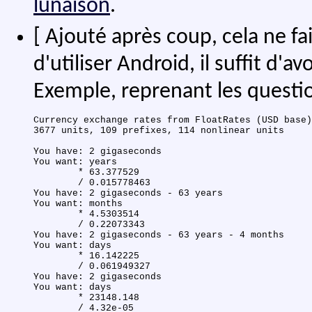
lunaison
.
[ Ajouté après coup, cela ne fa
d'utiliser Android, il suffit d'a
Exemple, reprenant les questi
Currency exchange rates from FloatRates (USD base)
3677 units, 109 prefixes, 114 nonlinear units

You have: 2 gigaseconds

You want: years

	* 63.377529

	/ 0.015778463

You have: 2 gigaseconds - 63 years

You want: months

	* 4.5303514

	/ 0.22073343

You have: 2 gigaseconds - 63 years - 4 months

You want: days

	* 16.142225

	/ 0.061949327

You have: 2 gigaseconds

You want: days

	* 23148.148

	/ 4.32e-05
