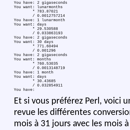
You have: 2 gigaseconds

You want: lunarmonths

	* 783.87021

	/ 0.0012757214

You have: 1 lunarmonth

You want: days

	* 29.530588

	/ 0.033863193

You have: 2 gigaseconds

You want: 30 days

	* 771.60494

	/ 0.001296

You have: 2 gigaseconds

You want: months

	* 760.53035

	/ 0.0013148719

You have: 1 month

You want: days

	* 30.43685

	/ 0.032854911

Et si vous préférez Perl, voic
revue les différentes conversio
mois à 31 jours avec les mois à 