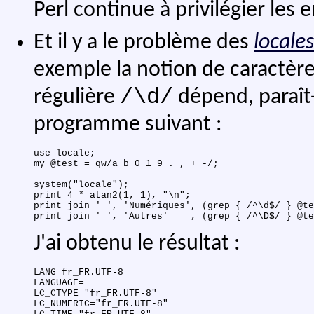
Perl continue à privilégier les 
Et il y a le problème des
locales
exemple la notion de caractèr
/\d/
régulière
dépend, paraît-
programme suivant :
use locale;

my @test = qw/a b 0 1 9 . , + -/;

system("locale");

print 4 * atan2(1, 1), "\n"; 

print join ' ', 'Numériques', (grep { /^\d$/ } @te
J'ai obtenu le résultat :
LANG=fr_FR.UTF-8

LANGUAGE=

LC_CTYPE="fr_FR.UTF-8"

LC_NUMERIC="fr_FR.UTF-8"
