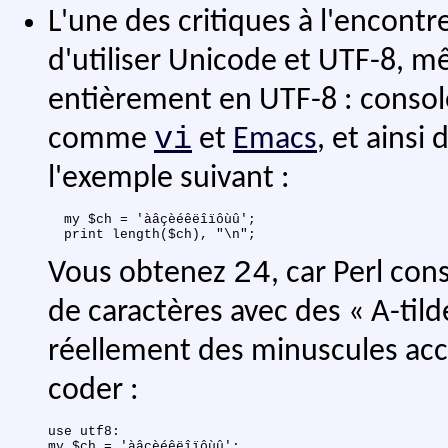
L'une des critiques à l'encontre
d'utiliser Unicode et UTF-8, m
entièrement en UTF-8 : cons
vi
comme
et
Emacs
, et ainsi
l'exemple suivant :
  my $ch = 'àâçèéêëîïôùû';

24
Vous obtenez
, car Perl co
de caractères avec des « A-tilde
réellement des minuscules acc
coder :
use utf8:

my $ch = 'àâçèéêëîïôùû';
