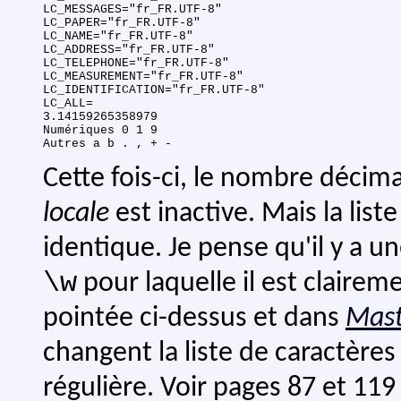
LC_MESSAGES="fr_FR.UTF-8"

LC_PAPER="fr_FR.UTF-8"

LC_NAME="fr_FR.UTF-8"

LC_ADDRESS="fr_FR.UTF-8"

LC_TELEPHONE="fr_FR.UTF-8"

LC_MEASUREMENT="fr_FR.UTF-8"

LC_IDENTIFICATION="fr_FR.UTF-8"

LC_ALL=

3.14159265358979

Numériques 0 1 9 

Cette fois-ci, le nombre décim
locale
est inactive. Mais la lis
identique. Je pense qu'il y a u
\w
pour laquelle il est claire
pointée ci-dessus et dans
Mast
changent la liste de caractère
régulière. Voir pages 87 et 119