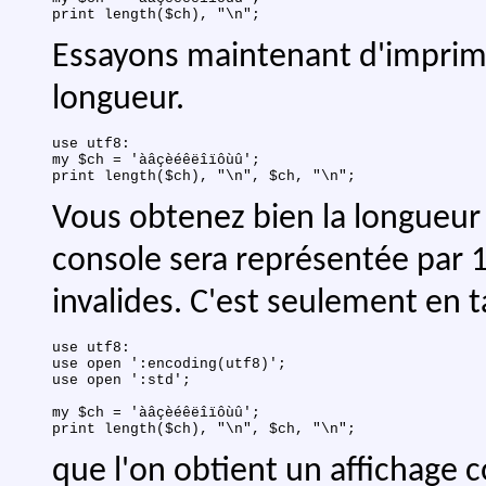
Essayons maintenant d'imprime
longueur.
use utf8:

my $ch = 'àâçèéêëîïôùû';

Vous obtenez bien la longueur 
console sera représentée par 1
invalides. C'est seulement en t
use utf8:

use open ':encoding(utf8)';

use open ':std';

my $ch = 'àâçèéêëîïôùû';

que l'on obtient un affichage co