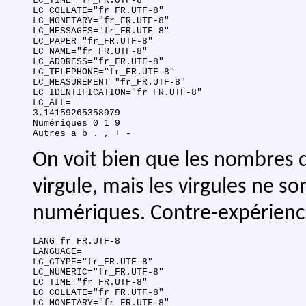
LC_TIME="fr_FR.UTF-8"

LC_COLLATE="fr_FR.UTF-8"

LC_MONETARY="fr_FR.UTF-8"

LC_MESSAGES="fr_FR.UTF-8"

LC_PAPER="fr_FR.UTF-8"

LC_NAME="fr_FR.UTF-8"

LC_ADDRESS="fr_FR.UTF-8"

LC_TELEPHONE="fr_FR.UTF-8"

LC_MEASUREMENT="fr_FR.UTF-8"

LC_IDENTIFICATION="fr_FR.UTF-8"

LC_ALL=

3,14159265358979

Numériques 0 1 9 

On voit bien que les nombres
virgule, mais les virgules ne s
numériques. Contre-expérienc
LANG=fr_FR.UTF-8

LANGUAGE=

LC_CTYPE="fr_FR.UTF-8"

LC_NUMERIC="fr_FR.UTF-8"

LC_TIME="fr_FR.UTF-8"

LC_COLLATE="fr_FR.UTF-8"

LC_MONETARY="fr_FR.UTF-8"
