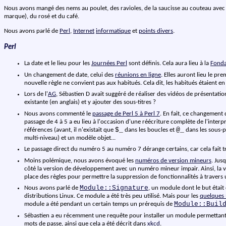
Nous avons mangé des nems au poulet, des ravioles, de la saucisse au couteau avec so
marque), du rosé et du café.
Nous avons parlé de
Perl
,
Internet
informatique
et
points divers
.
Perl
La date et le lieu pour les
Journées Perl
sont définis. Cela aura lieu à la
Fonda
Un changement de date, celui des
réunions en ligne
. Elles auront lieu le p
nouvelle règle ne convient pas aux habitués. Cela dit, les habitués étaient en
Lors de l'
AG
, Sébastien D avait suggéré de réaliser des vidéos de présentatio
existante (en anglais) et y ajouter des sous-titres ?
Nous avons commenté le
passage de Perl 5 à Perl 7
. En fait, ce changement
passage de 4 à 5 a eu lieu à l'occasion d'une réécriture complète de l'inter
$_
@_
références (avant, il n'existait que
dans les boucles et
dans les sous-pr
multi-niveau) et un modèle objet...
Le passage direct du numéro 5 au numéro 7 dérange certains, car cela fait t
Moins polémique, nous avons évoqué les
numéros de version mineurs
. Jus
côté la version de développement avec un numéro mineur impair. Ainsi, la ver
place des règles pour permettre la suppression de fonctionnalités à travers
Module::Signature
Nous avons parlé de
, un module dont le but étai
distributions Linux. Ce module a été très peu utilisé. Mais pour les
quelques 
Module::Buil
module a été pendant un certain temps un prérequis de
Sébastien a eu récemment une requête pour installer un module permettant
mots de passe, ainsi que cela a été décrit dans
xkcd
.