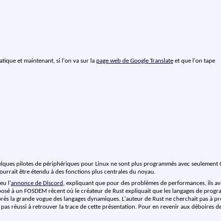
tique et maintenant, si l'on va sur la
page web de Google Translate
et que l'on tape
elques pilotes de périphériques pour Linux ne sont plus programmés avec seulement C
pourrait être étendu à des fonctions plus centrales du noyau.
 eu l'
annonce de Discord
, expliquant que pour des problèmes de performances, ils avai
exposé à un FOSDEM récent où le créateur de Rust expliquait que les langages de progr
rès la grande vogue des langages dynamiques. L'auteur de Rust ne cherchait pas à prét
ai pas réussi à retrouver la trace de cette présentation. Pour en revenir aux déboires d