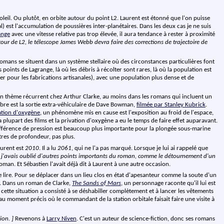
leil. Ou plutôt, en orbite autour du point L2. Laurent est étonné que l'on puisse
) est l'accumulation de poussières inter-planétaires. Dans les deux cas je ne suis
ange
avec une vitesse relative pas trop élevée, il aura tendance à rester à proximité
autour de L2, le télescope James Webb devra faire des corrections de trajectoire de
 romans se situent dans un système stellaire où des circonstances particulières font
points de Lagrange, là où les débris à récolter sont rares, là où la population est
ser pour les fabrications artisanales), avec une population plus dense et de
Un thème récurrent chez Arthur Clarke, au moins dans les romans qui incluent un
èbre est la sortie extra-véhiculaire de Dave Bowman,
filmée par Stanley Kubrick
.
ation d'oxygène
, un phénomène mis en cause est l'exposition au froid de l'espace,
plupart des films et la privation d'oxygène a eu le temps de faire effet auparavant.
 différence de pression est beaucoup plus importante pour la plongée sous-marine
tres de profondeur, pas plus.
aurent est
2010
. Il a lu
2061
, qui ne l'a pas marqué. Lorsque je lui ai rappelé que
 j'avais oublié d'autres points importants du roman, comme le détournement d'un
 roman. Et Sébastien l'avait déjà dit à Laurent à une autre occasion.
lire. Pour se déplacer dans un lieu clos en état d'apesanteur comme la soute d'un
ité. Dans un roman de Clarke,
The Sands of Mars
, un personnage raconte qu'il lui est
 cette situation a consisté à se déshabiller complètement et à lancer les vêtements
u moment précis où le commandant de la station orbitale faisait faire une visite à
ion. ]
Revenons à
Larry Niven
. C'est un auteur de science-fiction, donc ses romans