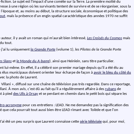
-fiction. Le sujet est l'impact d'une comète sur la Terre. La première moitié du
sse à une région où les survivants tentent de survivre et de se réorganiser, sous la
e l'époque et, au moins au début, la structure sociale, économique et politique des
iout
, mais la présence d'un engin spatial caractéristique des années 1970 ne suffit
 auteur, il y avait un roman qui m'aurait bien intéressé,
Les Croisés du Cosmos
mais
 du tout.
e j'ai lu uniquement
la Grande Porte
(volume 1),
les Pilotes de la Grande Porte
es Slans
et
le Monde du A-barre
), ainsi que Heinlein, sans titre particulier.
nt lui-même. En effet, il a célébré son premier mariage depuis qu'il a été élu au
 les élus municipaux doivent orienter leur écharpe de façon à
avoir le bleu du côté du
avec la photo de Laurent.
Villani », diffusé sur une chaîne de télévision pas très regardée. Dans ce reportage,
ani. À mon avis, c'est dû au fait qu'il a régulièrement affaire à des
rubans
de
nt à pied
des Ulis à Orsay
et se perdant en chemin dans le petit bois qui sépare les
tro-acronyme
pour ces entretiens : LEAD. Ne me demandez pas la signification des
sé que cela pourrait tout aussi bien être LEAD rimant avec Tolède et que l'on
J'ai été un peu surpris que Laurent connaisse cette
série télévisée
qui, pour moi,