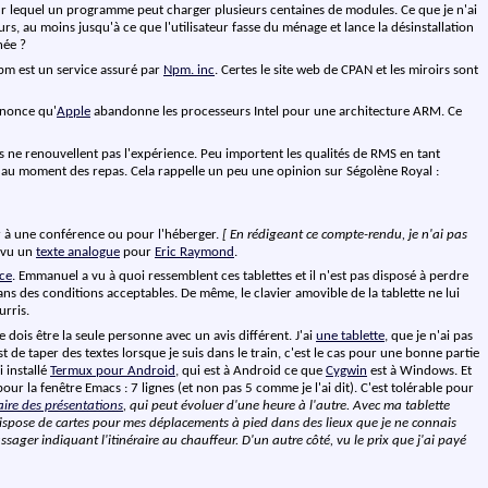
ur lequel un programme peut charger plusieurs centaines de modules. Ce que je n'ai
rs, au moins jusqu'à ce que l'utilisateur fasse du ménage et lance la désinstallation
née ?
pm est un service assuré par
Npm. inc
. Certes le site web de CPAN et les miroirs sont
annonce qu'
Apple
abandonne les processeurs Intel pour une architecture ARM. Ce
res ne renouvellent pas l'expérience. Peu importent les qualités de RMS en tant
nt au moment des repas. Cela rappelle un peu une opinion sur Ségolène Royal :
er à une conférence ou pour l'héberger.
[ En rédigeant ce compte-rendu, je n'ai pas
r vu un
texte analogue
pour
Eric Raymond
.
ce
. Emmanuel a vu à quoi ressemblent ces tablettes et il n'est pas disposé à perdre
ns des conditions acceptables. De même, le clavier amovible de la tablette ne lui
urris.
Je dois être la seule personne avec un avis différent. J'ai
une tablette
, que je n'ai pas
 de taper des textes lorsque je suis dans le train, c'est le cas pour une bonne partie
i installé
Termux pour Android
, qui est à Android ce que
Cygwin
est à Windows. Et
r la fenêtre Emacs : 7 lignes (et non pas 5 comme je l'ai dit). C'est tolérable pour
aire des présentations
, qui peut évoluer d'une heure à l'autre. Avec ma tablette
 dispose de cartes pour mes déplacements à pied dans des lieux que je ne connais
ager indiquant l'itinéraire au chauffeur. D'un autre côté, vu le prix que j'ai payé