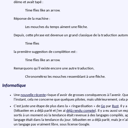
démo et avait tapé :
Time flies like an arrow.
Réponse de la machine :
Les mouches du temps aiment une flèche.
Depuis, cette phrase est devenue un grand classique de la traduction automa
Time flies
la première suggestion de complétion est :
Time flies like an arrow.
Remarquons qu'il existe encore une autre traduction,
Chronométrez les mouches ressemblant à une flèche.
Informatique
Une
nouvelle récente
risque d'avoir de grosses conséquences à l'avenir. Qu
l'instant, cela ne concerne que quelques pilotes, mais ultérieurement, cela 
C'est juste une étape de plus dans la « ringardisation » de
Go
par
Rust
. Il y a
(Sébastien en a déjà parlé et j'en ai
déjà rendu compte
). Il y a eu aussi un 
sortis à un moment où la tendance était revenue à des langages compilés, ap
langage était dans la tendance du jour. Sébastien en a déjà parlé, mais je n'
un langage pas vraiment libre, sous license Google.