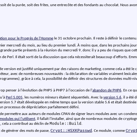
it de la purée, soit des frites, une entrecôte et des fondants au chocolat. Nous avons
tion pour le Progrès de l'Homme
le 31 octobre prochain. Il reste à définir le conten
remier mercredi du mois, au lieu du premier lundi. À moins que, dans les prochains jou
 grande partie présents à la réunion du mercredi 9, donc il y a peu de risques que cett
n de Perl. Il était sorti de la discussion que cela nécessiterait beaucoup d'efforts. E
 de version est justifié uniquement par des raisons de marketing, comme cela a été le 
préteur, avec de nombreuses nouveautés : la déclaration de variables vraiment lexical
ogrammes), grâce à cela, la possibilité de définir des structures de données multi-niveau
rop penser à l'évolution de PHP5 à PHP7 à l'occasion de l'
abandon de PHP6
. En ce q
qu'à
Perl 5.005
, les numéros mineurs étaient séquentiels. Avec la
version 5.6
, il a été
sion 5.7 était développée en même temps que la version stable 5.6 et était destinée à 
 un processus de dépréciation parfaitement défini.
t de permettre aux auteurs de modules CPAN de signer leurs modules avec un condens
modules qui l'utilisent
, il fallait l'installer, ainsi que de nombreux modules de crypto
d
Module::Build
, cela a contribué au déclin de
.
Crypt::HSXKPasswd
Cryp
 de générer des mots de passe,
. Ce module, comme