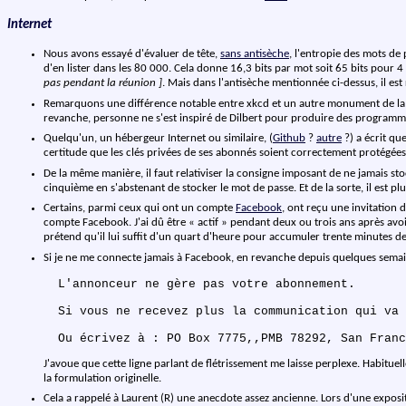
Internet
Nous avons essayé d'évaluer de tête,
sans antisèche
, l'entropie des mots de
d'en lister dans les 80 000. Cela donne 16,3 bits par mot soit 65 bits pour 
pas pendant la réunion ]
. Mais dans l'antisèche mentionnée ci-dessus, il es
Remarquons une différence notable entre xkcd et un autre monument de la 
revanche, personne ne s'est inspiré de Dilbert pour produire des programm
Quelqu'un, un hébergeur Internet ou similaire, (
Github
?
autre
?) a écrit qu
certitude que les clés privées de ses abonnés soient correctement protégées 
De la même manière, il faut relativiser la consigne imposant de ne jamais st
cinquième en s'abstenant de stocker le mot de passe. Et de la sorte, il est plu
Certains, parmi ceux qui ont un compte
Facebook
, ont reçu une invitation 
compte Facebook. J'ai dû être « actif » pendant deux ou trois ans après avo
prétend qu'il lui suffit d'un quart d'heure pour accumuler trente minutes d
Si je ne me connecte jamais à Facebook, en revanche depuis quelques semain
J'avoue que cette ligne parlant de flétrissement me laisse perplexe. Habituelle
la formulation originelle.
Cela a rappelé à Laurent (R) une anecdote assez ancienne. Lors d'une expositi