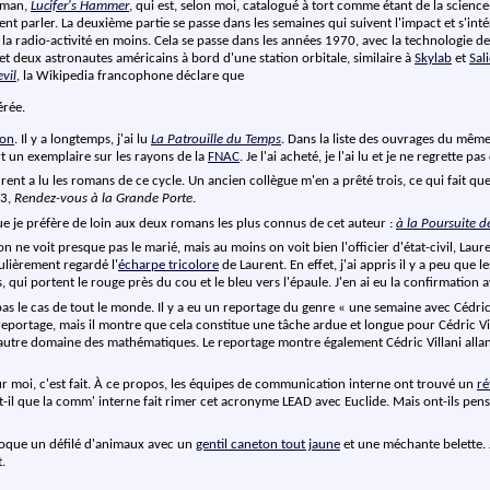
roman,
Lucifer's Hammer
, qui est, selon moi, catalogué à tort comme étant de la science
 parler. La deuxième partie se passe dans les semaines qui suivent l'impact et s'intére
 la radio-activité en moins. Cela se passe dans les années 1970, avec la technologie d
 deux astronautes américains à bord d'une station orbitale, similaire à
Skylab
et
Sal
vil
, la Wikipedia francophone déclare que
érée.
son
. Il y a longtemps, j'ai lu
La Patrouille du Temps
. Dans la liste des ouvrages du même
ert un exemplaire sur les rayons de la
FNAC
. Je l'ai acheté, je l'ai lu et je ne regrette pas
rent a lu les romans de ce cycle. Un ancien collègue m'en a prêté trois, ce qui fait qu
 3,
Rendez-vous à la Grande Porte
.
e je préfère de loin aux deux romans les plus connus de cet auteur :
à la Poursuite d
ne voit presque pas le marié, mais au moins on voit bien l'officier d'état-civil, Laure
ulièrement regardé l'
écharpe tricolore
de Laurent. En effet, j'ai appris il y a peu que
s, qui portent le rouge près du cou et le bleu vers l'épaule. J'en ai eu la confirmation 
as le cas de tout le monde. Il y a eu un reportage du genre « une semaine avec Cédric 
eportage, mais il montre que cela constitue une tâche ardue et longue pour Cédric Vill
n autre domaine des mathématiques. Le reportage montre également Cédric Villani alla
our moi, c'est fait. À ce propos, les équipes de communication interne ont trouvé un
ré
 est-il que la comm' interne fait rimer cet acronyme LEAD avec Euclide. Mais ont-ils pen
évoque un défilé d'animaux avec un
gentil caneton tout jaune
et une méchante belette. 
.