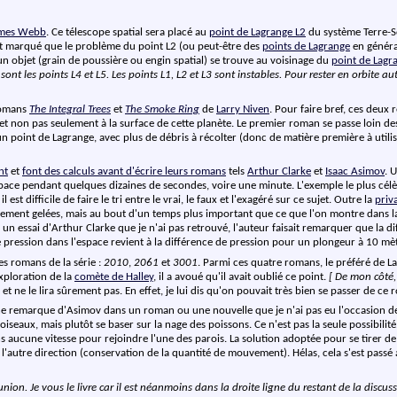
ames Webb
. Ce télescope spatial sera placé au
point de Lagrange L2
du système Terre-So
 est marqué que le problème du point L2 (ou peut-être des
points de Lagrange
en général
'un objet (grain de poussière ou engin spatial) se trouve au voisinage du
point de Lagr
 sont les points L4 et L5. Les points L1, L2 et L3 sont instables. Pour rester en orbite 
 romans
The Integral Trees
et
The Smoke Ring
de
Larry Niven
. Pour faire bref, ces deux
et non pas seulement à la surface de cette planète. Le premier roman se passe loin des 
'un point de Lagrange, avec plus de débris à récolter (donc de matière première à utili
nt
et
font des calculs avant d'écrire leurs romans
tels
Arthur Clarke
et
Isaac Asimov
. 
space pendant quelques dizaines de secondes, voire une minute. L'exemple le plus cél
st difficile de faire le tri entre le vrai, le faux et l'exagéré sur ce sujet. Outre la
priv
ivement gelées, mais au bout d'un temps plus important que ce que l'on montre dans la 
 un essai d'Arthur Clarke que je n'ai pas retrouvé, l'auteur faisait remarquer que la
 de pression dans l'espace revient à la différence de pression pour un plongeur à 10 mè
es romans de la série :
2010
,
2061
et
3001
. Parmi ces quatre romans, le préféré de L
xploration de la
comète de Halley
, il a avoué qu'il avait oublié ce point.
[ De mon côté,
u et ne le lira sûrement pas. En effet, je lui dis qu'on pouvait très bien se passer de ce
ne remarque d'Asimov dans un roman ou une nouvelle que je n'ai pas eu l'occasion de 
s oiseaux, mais plutôt se baser sur la nage des poissons. Ce n'est pas la seule possibil
s aucune vitesse pour rejoindre l'une des parois. La solution adoptée pour se tirer de
autre direction (conservation de la quantité de mouvement). Hélas, cela s'est passé a
nion. Je vous le livre car il est néanmoins dans la droite ligne du restant de la discuss