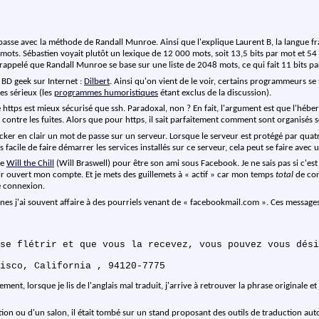
 passe avec la méthode de Randall Munroe. Ainsi que l'explique Laurent B, la langue f
4 mots. Sébastien voyait plutôt un lexique de 12 000 mots, soit 13,5 bits par mot et 54
t rappelé que Randall Munroe se base sur une liste de 2048 mots, ce qui fait 11 bits pa
BD geek sur Internet :
Dilbert
. Ainsi qu'on vient de le voir, certains programmeurs s
es sérieux (les
programmes humoristiques
étant exclus de la discussion).
e https est mieux sécurisé que ssh. Paradoxal, non ? En fait, l'argument est que l'hébe
contre les fuites. Alors que pour https, il sait parfaitement comment sont organisés so
ocker en clair un mot de passe sur un serveur. Lorsque le serveur est protégé par quat
s facile de faire démarrer les services installés sur ce serveur, cela peut se faire avec 
de
Will the Chill
(Will Braswell) pour être son ami sous Facebook. Je ne sais pas si c'es
ir ouvert mon compte. Et je mets des guillemets à « actif » car mon temps
total
de con
e connexion.
es j'ai souvent affaire à des pourriels venant de « facebookmail.com ». Ces message
ment, lorsque je lis de l'anglais mal traduit, j'arrive à retrouver la phrase originale 
on ou d'un salon, il était tombé sur un stand proposant des outils de traduction autom