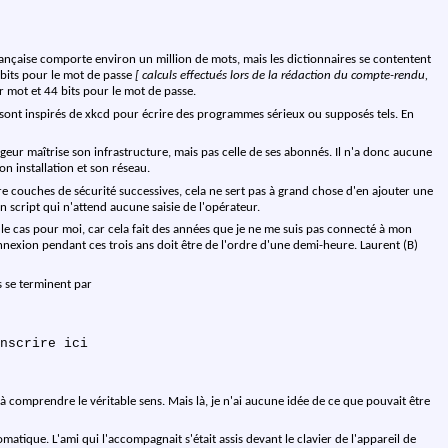
rançaise comporte environ un million de mots, mais les dictionnaires se contentent
 bits pour le mot de passe
[ calculs effectués lors de la rédaction du compte-rendu,
r mot et 44 bits pour le mot de passe.
e sont inspirés de xkcd pour écrire des programmes sérieux ou supposés tels. En
rgeur maîtrise son infrastructure, mais pas celle de ses abonnés. Il n'a donc aucune
n installation et son réseau.
re couches de sécurité successives, cela ne sert pas à grand chose d'en ajouter une
un script qui n'attend aucune saisie de l'opérateur.
t le cas pour moi, car cela fait des années que je ne me suis pas connecté à mon
nexion pendant ces trois ans doit être de l'ordre d'une demi-heure. Laurent (B)
s se terminent par
et à comprendre le véritable sens. Mais là, je n'ai aucune idée de ce que pouvait être
atique. L'ami qui l'accompagnait s'était assis devant le clavier de l'appareil de