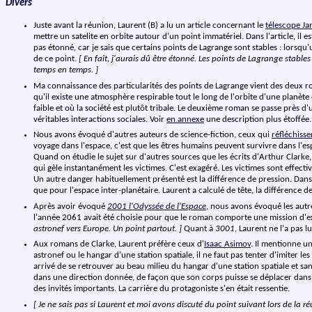
Divers
Juste avant la réunion, Laurent (B) a lu un article concernant le
télescope J
mettre un satelite en orbite autour d'un point immatériel. Dans l'article, il
pas étonné, car je sais que certains points de Lagrange sont stables : lorsqu
de ce point.
[ En fait, j'aurais dû être étonné. Les points de Lagrange stables
temps en temps. ]
Ma connaissance des particularités des points de Lagrange vient des deux
qu'il existe une atmosphère respirable tout le long de l'orbite d'une planète 
faible et où la société est plutôt tribale. Le deuxième roman se passe près d
véritables interactions sociales. Voir
en annexe
une description plus étoffée.
Nous avons évoqué d'autres auteurs de science-fiction, ceux qui
réfléchisse
voyage dans l'espace, c'est que les êtres humains peuvent survivre dans l'e
Quand on étudie le sujet sur d'autres sources que les écrits d'Arthur Clarke, il e
qui gèle instantanément les victimes. C'est exagéré. Les victimes sont effect
Un autre danger habituellement présenté est la différence de pression. Dans
que pour l'espace inter-planétaire. Laurent a calculé de tête, la différence
Après avoir évoqué
2001 l'Odyssée de l'Espace
, nous avons évoqué les autr
l'année 2061 avait été choisie pour que le roman comporte une mission d'e
astronef vers Europe. Un point partout. ]
Quant à
3001
, Laurent ne l'a pas l
Aux romans de Clarke, Laurent préfère ceux d'
Isaac Asimov
. Il mentionne u
astronef ou le hangar d'une station spatiale, il ne faut pas tenter d'imiter le
arrivé de se retrouver au beau milieu du hangar d'une station spatiale et san
dans une direction donnée, de façon que son corps puisse se déplacer dans l'
des invités importants. La carrière du protagoniste s'en était ressentie.
[ Je ne sais pas si Laurent et moi avons discuté du point suivant lors de la réu