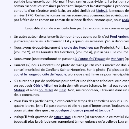
sont de la science-fiction. Normal ? Non, ce n'est pas évident. Il a écrit un 
roman raconte les semaines précédant l'impact et la catastrophe à proprement
conduite d'un sénateur américain, un sujet similaire à
Malevil
, la menace de
années 1970. Certes, le roman met en scène deux cosmonautes soviétiques et
pas à faire de ce roman un roman de science-fiction. Notons que, pour
Male
La qualification de science-fiction peut être considérée comme exag
Un autre auteur de science-fiction dont nous avons parlé, c'est
Poul Ander
je n'avais pas réussi à le trouver. Et il y a quelques semaines, j'en ai découv
Nous avons évoqué également le
cycle des Heechees
par Frederick Pohl. Lau
(volume 2), et
les Annales des Heechees
, (volume 4), je n'ai pas lu le volume
Nous avons juste mentionné en passant
la Faune de l'Espace
de
Van Vogt
(qu
Laurent (R) nous a montré une photo de mariage. On voit la mariée de dos, on 
conseil municipal de Conflans-Sainte-Honorine. Sur la photo, j'ai plus partic
cou et le rouge du côté de l'épaule
, alors que c'est l'inverse pour les député
Si Laurent n'a pas de problème pour enfiler une écharpe tricolore, ce n'est p
on peut voir
Cédric Villani
en train de mettre son écharpe. Je n'ai pas vu ce r
Möbius
et à des
bouteilles
de
Klein
. Non, me répond-on, il travaille dans u
deux communes.
Pour l'un des participants, c'est bientôt le temps des entretiens annuels. P
quatre lettres, je ne l'ai pas retenue et elle n'a pas d'importance. Toujours
pourrait ainsi dire que c'est
quelque chose de pesant et toxique
?
Puisqu'il était question de
saturnisme
, Laurent (B) raconte que ce mot lui 
évoquait plus la période correspondant à mon enfance qu'à celle de Laurent