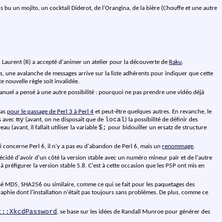
 bu un mojito, un cocktail Diderot, de l'Orangina, de la bière (Chouffe et une autre
u. Laurent (R) a accepté d'animer un atelier pour la découverte de
Raku
.
rs, une avalanche de messages arrive sur la liste adhérents pour indiquer que cette
e nouvelle règle soit invalidée.
mmanuel a pensé à une autre possibilité : pourquoi ne pas prendre une vidéo déjà
cas
pour le passage de Perl 3 à Perl 4
et peut-être quelques autres. En revanche, le
my
local
es avec
(avant, on ne disposait que de
) la possibilité de définir des
$;
 (avant, il fallait utiliser la variable
pour bidouiller un ersatz de structure
ui concerne Perl 6, il n'y a pas eu d'abandon de Perl 6, mais un
renommage
.
 décidé d'avoir d'un côté la version stable avec un numéro mineur pair et de l'autre
préfigurer la version stable 5.8. C'est à cette occasion que les P5P ont mis en
é MD5, SHA256 ou similaire, comme ce qui se fait pour les paquetages des
graphie dont l'installation n'était pas toujours sans problèmes. De plus, comme ce
t::XkcdPassword
, se base sur les idées de Randall Munroe pour générer des