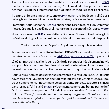
Avec Perl, nous sommes habitués à utiliser des modules provenant de
CPAN
pas bien compris lors de la discussion, c'est le mode de chargement des modul
des modules qui ne l'intéressent pas ? Ou bien les modules sont-ils chargés 
Il y a une différence importante entre
CPAN
et
npm
, le dépôt centralisé de
hébergés sur les machines de sociétés privées, mais ces sociétés n'exercent
Emmanuel nous l'annonce,
Fedora
abandonne l'architecture i386. Attention,
n'est guère que la quatrième architecture qu'ils auront utilisée, après
Motor
Nous avons évoqué
RMS
et ses visites à l'étranger. Souvent, il est hébergé 
qu'auteur de logiciel ou en tant que chef de file du mouvement du logiciel l
Tout le monde adore Ségolène Royal, sauf ceux qui la connaissent.
Je me souviens avoir consulté le site de la FSF et d'être tombé sur un text
pu retrouver ce texte. C'est vrai que
RMS s'est fait sortir de la FSF
il y a peu. 
Là où Emmanuel travaille, la DSI a décidé de renouveler l'équipement indiv
son portable actuel, avec des dimensions suffisantes et un clavier correct, 
permet pas non plus de travailler correctement. La qualité du clavier varie 
Pour la quasi-totalité des personnes présentes à la réunion, la seule utilisat
payée très cher, vraiment pas cher du tout, puisqu'elle venait en cadeau pour
de ce compte-rendu, notamment ce paragraphe. Sur cette tablette, j'ai insta
dans Termux, j'ai installé
Emacs
. Évidemment, comme une bonne partie de l'écr
écrire du texte, mais pas pour faire de la programmation.
[ Une autre utilis
8,5 cm × 15 cm, j'ai plus de confort que ceux qui regardent l'horaire sur leu
pas. Je précise « à pied », car le temps de rafraîchissement de l'affichage 
pour cette tablette... ]