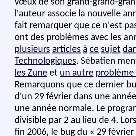
vœux de son grand-grand-grand
l'auteur associe la nouvelle a
fait remarquer que ce n'est pa
ont des problèmes avec les anné
plusieurs
articles
à
ce
sujet
da
Technologiques
. Sébatien men
les Zune
et
un autre
problème 
Remarquons que ce dernier bu
d'un 29 février dans une année
une année normale. Le programm
divisible par 2 au lieu de 4. Lo
fin 2006, le bug du « 29 février 