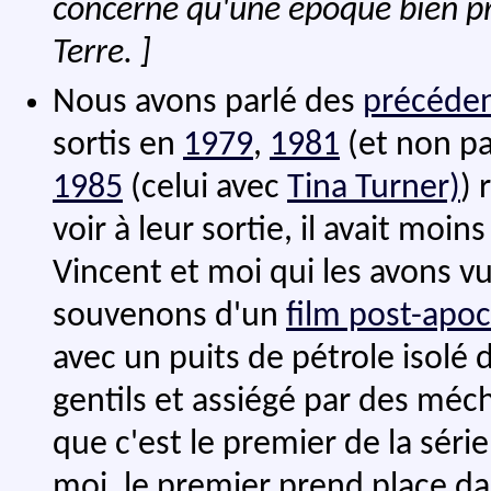
concerne qu'une époque bien pré
Terre. ]
Nous avons parlé des
précéden
sortis en
1979
,
1981
(et non p
1985
(celui avec
Tina Turner)
) 
voir à leur sortie, il avait moin
Vincent et moi qui les avons vu
souvenons d'un
film post-apo
avec un puits de pétrole isolé 
gentils et assiégé par des méc
que c'est le premier de la séri
moi, le premier prend place da