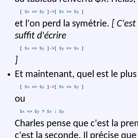
[
$x
=>
$y
]
->[ 
$x
 >= 
$y
et l'on perd la symétrie.
[ C'est
suffit d'écrire
[
$x
=>
$y
]
->[ 
$y
 <= 
$x
]
Et maintenant, quel est le plus 
[
$x
=>
$y
]
->[ 
$x
 <= 
$y
ou
$x
=>
$y
 ? 
$x
:
$y
Charles pense que c'est la pr
c'est la seconde. Il précise que