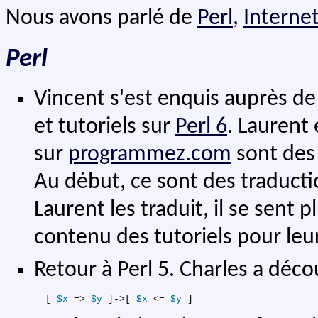
Nous avons parlé de
Perl
,
Interne
Perl
Vincent s'est enquis auprès de
et tutoriels sur
Perl 6
. Laurent
sur
programmez.com
sont des
Au début, ce sont des traducti
Laurent les traduit, il se sent p
contenu des tutoriels pour leu
Retour à Perl 5. Charles a déco
[
$x
=>
$y
]
->[ 
$x
 <= 
$y