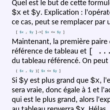
Quel est le but de cette formu
$x
$y
et
. Explication : l'opéra
ce cas, peut se remplacer par 
[
$x
,
$y
]
->[ 
$x
 <= 
$y
Maintenant, la première paire
[ ..
référence de tableau et
du tableau référencé. On peut
(
$x
,
$y
)
[ 
$x
 <= 
$y
$y
$x
Si
est plus grand que
, l
sera vraie, donc égale à 1 et l
qui est le plus grand, alors l'e
$x
au tableau renverra
. Hélas,