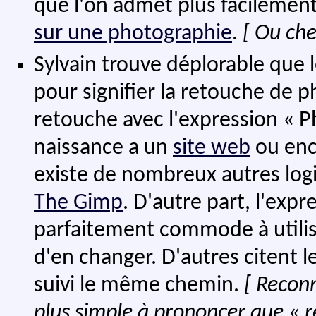
que l'on admet plus facilemen
sur une photographie
.
[ Ou ch
Sylvain trouve déplorable que 
pour signifier la retouche de 
retouche avec l'expression « 
naissance a un
site web
ou enc
existe de nombreux autres log
The Gimp
. D'autre part, l'exp
parfaitement commode à utilise
d'en changer. D'autres citent l
suivi le même chemin.
[ Reconn
plus simple à prononcer que « ré