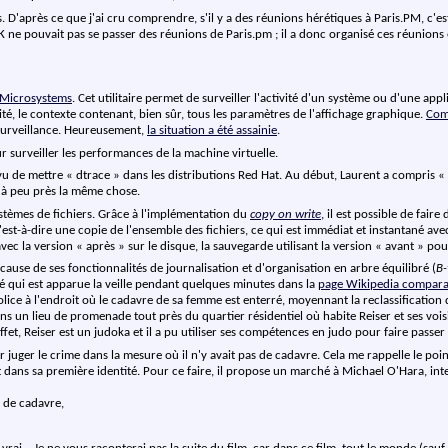
s. D'après ce que j'ai cru comprendre, s'il y a des réunions hérétiques à Paris.PM, c'e
ooK ne pouvait pas se passer des réunions de Paris.pm ; il a donc organisé ces réunion
Microsystems
. Cet utilitaire permet de surveiller l'activité d'un système ou d'une a
té, le contexte contenant, bien sûr, tous les paramètres de l'affichage graphique.
Com
 surveillance. Heureusement,
la situation a été assainie
.
our surveiller les performances de la machine virtuelle.
évu de mettre « dtrace » dans les distributions Red Hat. Au début, Laurent a compris «
t à peu près la même chose.
stèmes de fichiers. Grâce à l'implémentation du
copy on write
, il est possible de fair
'est-à-dire une copie de l'ensemble des fichiers, ce qui est immédiat et instantané ave
ec la version « après » sur le disque, la sauvegarde utilisant la version « avant » p
cause de ses fonctionnalités de journalisation et d'organisation en arbre équilibré (
B-
ité qui est apparue la veille pendant quelques minutes dans la
page Wikipedia comparan
ice à l'endroit où le cadavre de sa femme est enterré, moyennant la reclassification d
dans un lieu de promenade tout près du quartier résidentiel où habite Reiser et ses vo
effet, Reiser est un judoka et il a pu utiliser ses compétences en judo pour faire passe
 juger le crime dans la mesure où il n'y avait pas de cadavre. Cela me rappelle le poin
 dans sa première identité. Pour ce faire, il propose un marché à Michael O'Hara, inter
 de cadavre,