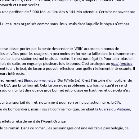
f Orson Welles) cherche à trahir, escroquer, duper, tromper et doubler tout le
 Hayworth et Orson Welles.
tenu une partition de 6 000 Mo, au lieu des 6 144 Mo attendus. Certains ne savent pas
tc
et autres organisés comme sous Linux, mais dans laquelle le noyau n'est pas
 et de se laisser porter par la pente descendante, Vélib' accorde un bonus de
nies en vélos pour les usagers un peu moins en forme. La faille dans le raisonnement,
ilan de la station est nul (mais au moins, il n'est pas négatif). Pour aller plus loin
 fois de suite, on engrange plusieurs fois le bonus. C'est analogue au
gold farming
ent (dans le jeu), de façon à pouvoir effectuer une quête réellement intéressante. Il
eurs intéressés.
rieurement, est
Blanc comme neige
(
Big White Lie
). C'est l'histoire d'un policier du
e DEA qui la lui fournit. Cela lui pose des problèmes, parfois, lorsqu'il se rend
orsqu'on lui fait dire que ce gros bonnet est protégé en haut lieu et que cela n'ira
e qui transportait du fret, notamment pour son principal actionnaire, la
CIA
.
 ou de bombardiers, mais il savait comme moi que, pendant la
Guerre du Vietnam
,
les effets à retardement de l'Agent Orange.
e de ce roman. Dans ce roman, les personnages ont une véritable psychologie, ce