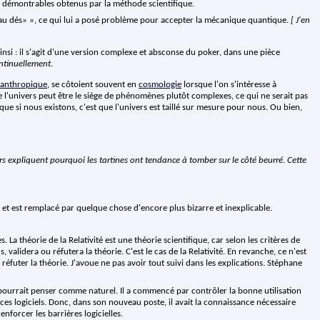
ats démontrables obtenus par la méthode scientifique.
au dés
», ce qui lui a posé problème pour accepter la mécanique quantique.
[ J'en
ainsi : il s'agit d'une version complexe et absconse du poker, dans une pièce
ontinuellement
.
 anthropique
, se côtoient souvent en
cosmologie
lorsque l'on s'intéresse à
e l'univers peut être le siège de phénomènes plutôt complexes, ce qui ne serait pas
que si nous existons, c'est que l'univers est taillé sur mesure pour nous. Ou bien,
s expliquent pourquoi les tartines ont tendance à tomber sur le côté beurré. Cette
t et est remplacé par quelque chose d'encore plus bizarre et inexplicable.
. La théorie de la Relativité est une théorie scientifique, car selon les critères de
s, validera ou réfutera la théorie. C'est le cas de la Relativité. En revanche, ce n'est
uter la théorie. J'avoue ne pas avoir tout suivi dans les explications. Stéphane
 pourrait penser comme naturel. Il a commencé par contrôler la bonne utilisation
 ces logiciels. Donc, dans son nouveau poste, il avait la connaissance nécessaire
enforcer les barrières logicielles.