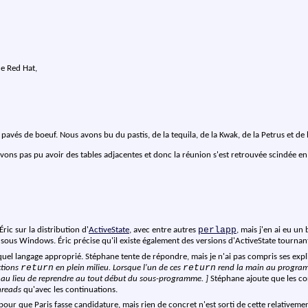
de Red Hat,
avés de boeuf. Nous avons bu du pastis, de la tequila, de la Kwak, de la Petrus et de l
avons pas pu avoir des tables adjacentes et donc la réunion s'est retrouvée scindée e
perlapp
ric sur la distribution d'
ActiveState
, avec entre autres
, mais j'en ai eu un
 sous Windows. Éric précise qu'il existe également des versions d'ActiveState tournan
el langage approprié. Stéphane tente de répondre, mais je n'ai pas compris ses expl
return
return
ctions
en plein milieu. Lorsque l'un de ces
rend la main au program
au lieu de reprendre au tout début du sous-programme. ]
Stéphane ajoute que les co
hreads
qu'avec les continuations.
our que Paris fasse candidature, mais rien de concret n'est sorti de cette relativeme