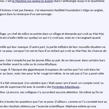
moi, c'est
la Machine qui gagna la guerre
(dans l'anthologie
Jusqu'à la Quatrième
e d'Asimov n'est pas fameux. J'ai néanmoins feuilleté
Foundation's Edge
en anglais,
s figure dans la remarque d'un personnage :
llage, un chef de milice se pointe dans ce village et demande qui croit au Maï-Maï,
irant à balle réelle sur quelqu'un qui n'y croit pas, mais en s'arrangeant quand
ille qui leur manque. D'autre part, la partie militaire de leur nouvelle situation ne
 sa peau. Lorsque l'on est en face d'un enfant qui croit au Maï-Maï, les chances de
 ans. Cela n'empêche pas les jeunes filles au pair de se retrouver dans certains bars
 se limiter avant la cuite ou le coma éthylique.
er rouge. À l'époque des gigantesques troupeaux de vaches que l'on voit dans les
 au lasso, mais rien pour le fer rouge lui-même. Je ne sais pas si l'on a posé cette
 a fait remarquer à la caissière que c'était assez rare d'avoir un compte rond. La
ne note de supermarché avec le numéro des
Pyrénées-Atlantiques
...
ntine. Là encore, ses collègues n'y accordent aucune attention. De même qu'ils ne
e à toutes les questions que l'on se pose. D'ailleurs, comme on l'a constaté tout au
se des résultats obtenus par l'avancée scientifique. Stéphane estime qu'une