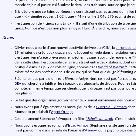
Le problème, c'est qu'un peu plus tard, Bannister est retrouvé mort pour de v
monde et je n'ai pas réussi à suivre le détail des trahisons. Tout ce que je p
Éric déplore que certains collègues ne connaissent pas les usages du milieu i
que « K » signifie souvent 1 024, que « M » signifie 1 048 576 et ainsi de sui
Il est question de « Linux sans Linux ». Il s'agit d'une distribution de type Li
Linux. Non, ce n'est pas non plus le noyau Hurd. À vrai dire, nous avons as
Divers
Olivier nous a parlé d'une nouvelle activité dérivée du Vélib', la
chronocultu
15 minutes de crédit aux usagers qui déposent un vélo dans une station en al
c'est que rien n'a été prévu pour empêcher l'usager sportif de reprendre
ill
dans cette idée, il est possible de faire un trajet entre deux stations, dont
pratiqué dans les jeux de rôle en ligne, comme dans
World of Warcraft
. Cet
existe même des professionnels de WOW qui ne font que du
gold farming
e
Stéphane nous parle d'un récit
Blanche-Neige
. Non, ce n'est pas Perrault r
DEA
qui cherche à infiltrer les réseaux de trafiquants de drogue. Pour se fair
compte, en même temps que ses clients, que la drogue n'est pas aussi pure qu'il
pas plus loin.
Le fait que des organismes gouvernementaux soient eux-mêmes des pourvo
Nous avons parlé également des nostalgiques de la
Guerre du Vietnam
chez
Monsanto produisait l'
Agent Orange
.
Ce qui a amené Stéphane à évoquer un film,
l'Échelle de Jacob
. C'est l'histo
Nous avons évoqué les romans d'
Isaac Asimov
. Stéphane signale que l'un d
n'est pas comme dans le reste de l'oeuvre d'
Asimov
, où la psychologie des 