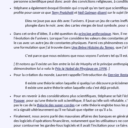
personne scientifique peut donc avoir des convictions religieuses, à conditi
Stéphane a également évoqué Einstein qui croyait qu'en tant que scientifique 
profite pour caser ce que
Terry Pratchett
et
Neil Gaiman
disent
sur le sujet (t
Dieu ne joue pas aux dés avec l'univers. Il joue un jeu de cartes inef
plongée dans le noir, avec des cartes vierges de tout symbole, pour d
Dans cet ordre d'idées, il a été question du
principe anthropique
. Non, il n
l'évolution de l'univers. Lorsque l'on considère les valeurs des constantes 
le cas avec un autre jeu de constantes physiques. Parmi ces phénomènes comple
une formulation que j'ai trouvée dans
Une Brève Histoire du Temps
, que j'a
C'est parce que nous existons que nous voyons l'univers tel qu'il est.
[ Et notons qu'il existe un lien entre la loi de Murphy et le principe anthropi
démonstration lui a valu le
Prix Ig Nobel de Physique en 1996
. ]
Pour la création du monde, Laurent rappelle l'introduction du
Dernier Rest
Il existe une théorie selon laquelle si quelqu'un découvre précisémen
Il existe une autre théorie selon laquelle cela s'est déjà produit.
Pour en revenir à des considérations plus scientifiques, Stéphane se fait l'écho
Popper
, pour qu'une théorie soit scientifique, il faut qu'elle soit réfutable, 
pas le cas de la
théorie des super-cordes
car cette théorie englobe tous les 
m'a signalé ultérieurement qu'il ne faisait que répéter ce qu'il a lu.
Finalement, nous avons parlé des mauvaises affaires des banques en généra
des logiciels d'opérations financières, notamment que les utilisateurs ne con
pour contourner les gardes-fous logiciels et il avait l'incitation pour ce fair