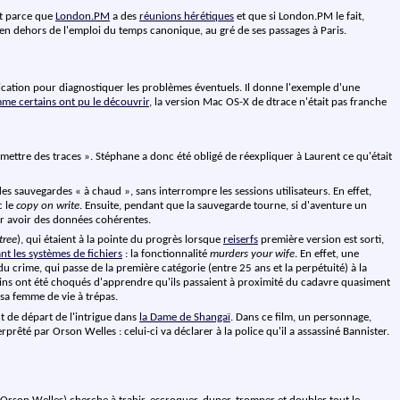
st parce que
London.PM
a des
réunions hérétiques
et que si London.PM le fait,
s en dehors de l'emploi du temps canonique, au gré de ses passages à Paris.
pplication pour diagnostiquer les problèmes éventuels. Il donne l'exemple d'une
me certains ont pu le découvrir
, la version Mac OS-X de dtrace n'était pas franche
 mettre des traces ». Stéphane a donc été obligé de réexpliquer à Laurent ce qu'était
e des sauvegardes « à chaud », sans interrompre les sessions utilisateurs. En effet,
c le
copy on write
. Ensuite, pendant que la sauvegarde tourne, si d'aventure un
our avoir des données cohérentes.
tree
), qui étaient à la pointe du progrès lorsque
reiserfs
première version est sorti,
t les systèmes de fichiers
: la fonctionnalité
murders your wife
. En effet, une
u crime, qui passe de la première catégorie (entre 25 ans et la perpétuité) à la
isins ont été choqués d'apprendre qu'ils passaient à proximité du cadavre quasiment
r sa femme de vie à trépas.
t de départ de l'intrigue dans
la Dame de Shangaï
. Dans ce film, un personnage,
prêté par Orson Welles : celui-ci va déclarer à la police qu'il a assassiné Bannister.