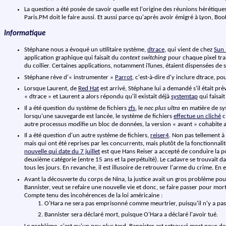
La question a été posée de savoir quelle est l'origine des réunions hérétique
Paris.PM doit le faire aussi. Et aussi parce qu'après avoir émigré à Lyon, B
Informatique
Stéphane nous a évoqué un utilitaire système,
dtrace
, qui vient de chez
Sun 
application graphique qui faisait du
context switching
pour chaque pixel trai
du collier. Certaines applications, notamment iTunes, étaient dispensées de
Stéphane rève d'« instrumenter »
Parrot
, c'est-à-dire d'y inclure dtrace, p
Lorsque Laurent, de
Red Hat
est arrivé, Stéphane lui a demandé s'il était pr
« dtrace » et Laurent a alors répondu qu'il existait déjà
systemtap
qui faisai
Il a été question du système de fichiers
zfs
, le
nec plus ultra
en matière de sy
lorsqu'une sauvegarde est lancée, le système de fichiers
effectue un cliché
c
autre processus modifie un bloc de données, la version « avant » cohabite av
Il a été question d'un autre système de fichiers,
reiser4
. Non pas tellement à 
mais qui ont été reprises par les concurrents, mais plutôt de la fonctionnal
nouvelle qui date du 7 juillet
est que Hans Reiser a accepté de conduire la pol
deuxième catégorie (entre 15 ans et la perpétuité). Le cadavre se trouvait 
tous les jours. En revanche, il est illusoire de retrouver l'arme du crime. En 
Avant la découverte du corps de Nina, la justice avait un gros problème pour
Bannister, veut se refaire une nouvelle vie et donc, se faire passer pour mort
Compte tenu des incohérences de la loi américaine :
O'Hara ne sera pas emprisonné comme meurtrier, puisqu'il n'y a pas
Bannister sera déclaré mort, puisque O'Hara a déclaré l'avoir tué.