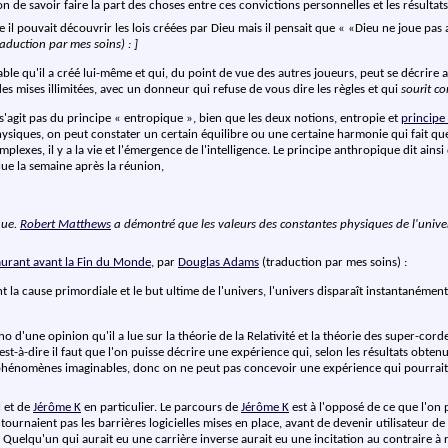
on de savoir faire la part des choses entre ces convictions personnelles et les résult
il pouvait découvrir les lois créées par Dieu mais il pensait que «
Dieu ne joue pas 
raduction par mes soins) : ]
fable qu'il a créé lui-même et qui, du point de vue des autres joueurs, peut se décrire 
es mises illimitées, avec un donneur qui refuse de vous dire les règles et qui
sourit c
e s'agit pas du principe « entropique », bien que les deux notions, entropie et
principe
physiques, on peut constater un certain équilibre ou une certaine harmonie qui fait qu
xes, il y a la vie et l'émergence de l'intelligence. Le principe anthropique dit ainsi 
i lue la semaine après la réunion,
que.
Robert Matthews
a démontré que les valeurs des constantes physiques de l'univer
aurant avant la Fin du Monde
, par
Douglas Adams
(traduction par mes soins) :
t la cause primordiale et le but ultime de l'univers, l'univers disparaît instantanémen
 d'une opinion qu'il a lue sur la théorie de la Relativité et la théorie des super-cordes
c'est-à-dire il faut que l'on puisse décrire une expérience qui, selon les résultats obtenu
phénomènes imaginables, donc on ne peut pas concevoir une expérience qui pourrait réf
l et de
Jérôme K
en particulier. Le parcours de
Jérôme K
est à l'opposé de ce que l'on
tournaient pas les barrières logicielles mises en place, avant de devenir utilisateur de
e. Quelqu'un qui aurait eu une carrière inverse aurait eu une incitation au contraire à r