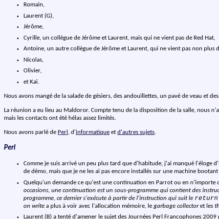
Romain,
Laurent (G),
Jérôme,
Cyrille, un collègue de Jérôme et Laurent, mais qui ne vient pas de Red Hat,
Antoine, un autre collègue de Jérôme et Laurent, qui ne vient pas non plus 
Nicolas,
Olivier,
et Kai.
Nous avons mangé de la salade de gésiers, des andouillettes, un pavé de veau et des p
La réunion a eu lieu au Maldoror. Compte tenu de la disposition de la salle, nous n'
mais les contacts ont été hélas assez limités.
Nous avons parlé de
Perl
,
d'
informatique
et
d'autres sujets
.
Perl
Comme je suis arrivé un peu plus tard que d'habitude, j'ai manqué l'éloge d'É
de démo, mais que je ne les ai pas encore installés sur une machine bootant
Quelqu'un demande ce qu'est une continuation en Parrot ou en n'importe qu
occasions, une continuation est un sous-programme qui contient des instru
return
programme, ce dernier s'exécute à partir de l'instruction qui suit le
on write
a plus à voir avec l'allocation mémoire, le
garbage collector
et les
t
Laurent (B) a tenté d'amener le sujet des Journées Perl Francophones 2009 p