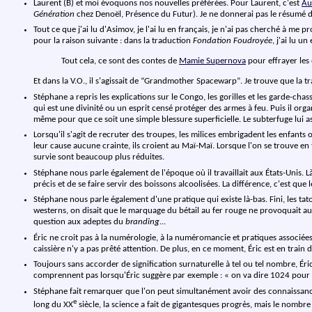
Laurent (B) et moi évoquons nos nouvelles préférées. Pour Laurent, c'est
Au
Génération
chez Denoël, Présence du Futur). Je ne donnerai pas le résumé d
Tout ce que j'ai lu d'Asimov, je l'ai lu en français, je n'ai pas cherché à me
pour la raison suivante : dans la traduction
Fondation Foudroyée
, j'ai lu u
Tout cela, ce sont des contes de
Mamie Supernova
pour effrayer les 
Et dans la V.O., il s'agissait de
Grandmother Spacewarp
. Je trouve que la t
Stéphane a repris les explications sur le Congo, les gorilles et les garde-chasse
qui est une divinité ou un esprit censé protéger des armes à feu. Puis il org
même pour que ce soit une simple blessure superficielle. Le subterfuge lui as
Lorsqu'il s'agit de recruter des troupes, les milices embrigadent les enfants 
leur cause aucune crainte, ils croient au Maï-Maï. Lorsque l'on se trouve e
survie sont beaucoup plus réduites.
Stéphane nous parle également de l'époque où il travaillait aux États-Unis. L
précis et de se faire servir des boissons alcoolisées. La différence, c'est que 
Stéphane nous parle également d'une pratique qui existe là-bas. Fini, les tat
westerns, on disait que le marquage du bétail au fer rouge ne provoquait aucun
question aux adeptes du
branding
...
Éric ne croit pas à la numérologie, à la numéromancie et pratiques associées
caissière n'y a pas prêté attention. De plus, en ce moment, Éric est en tra
Toujours sans accorder de signification surnaturelle à tel ou tel nombre, Ér
comprennent pas lorsqu'Éric suggère par exemple : « on va dire 1024 pour
Stéphane fait remarquer que l'on peut simultanément avoir des connaissances 
e
long du XX
siècle, la science a fait de gigantesques progrès, mais le nomb