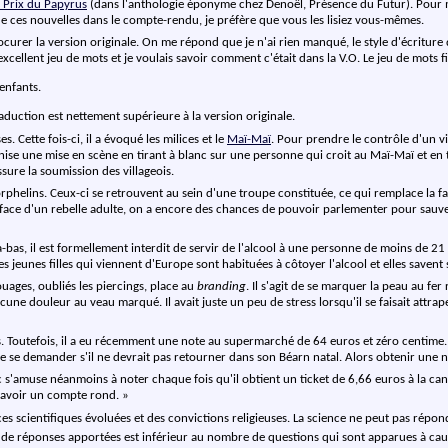
 Prix du Papyrus
(dans l'anthologie éponyme chez Denoël, Présence du Futur). Pour 
e ces nouvelles dans le compte-rendu, je préfère que vous les lisiez vous-mêmes.
 procurer la version originale. On me répond que je n'ai rien manqué, le style d'écritur
n excellent jeu de mots et je voulais savoir comment c'était dans la V.O. Le jeu de mot
enfants.
raduction est nettement supérieure à la version originale.
s. Cette fois-ci, il a évoqué les milices et le
Maï-Maï
. Pour prendre le contrôle d'un vi
anise une mise en scène en tirant à blanc sur une personne qui croit au Maï-Maï et en t
sure la soumission des villageois.
orphelins. Ceux-ci se retrouvent au sein d'une troupe constituée, ce qui remplace la fam
n face d'un rebelle adulte, on a encore des chances de pouvoir parlementer pour sauver
à-bas, il est formellement interdit de servir de l'alcool à une personne de moins de 21
les jeunes filles qui viennent d'Europe sont habituées à côtoyer l'alcool et elles savent
ouages, oubliés les piercings, place au
branding
. Il s'agit de se marquer la peau au f
e douleur au veau marqué. Il avait juste un peu de stress lorsqu'il se faisait attraper
. Toutefois, il a eu récemment une note au supermarché de 64 euros et zéro centime. Il
in de se demander s'il ne devrait pas retourner dans son Béarn natal. Alors obtenir u
ic s'amuse néanmoins à noter chaque fois qu'il obtient un ticket de 6,66 euros à la ca
 avoir un compte rond. »
scientifiques évoluées et des convictions religieuses. La science ne peut pas répondr
re de réponses apportées est inférieur au nombre de questions qui sont apparues à cau