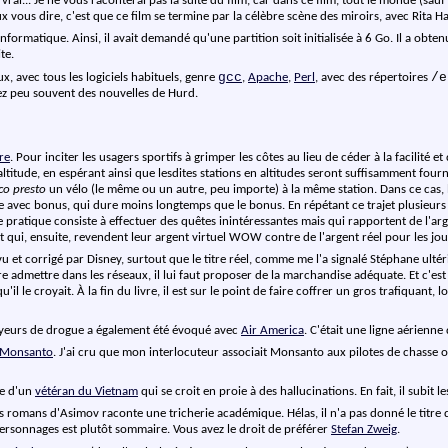
rai... Je ne vous raconterai pas la suite du film, car dans ce film, tout le monde (sau
eux vous dire, c'est que ce film se termine par la célèbre scène des miroirs, avec Rita
nformatique. Ainsi, il avait demandé qu'une partition soit initialisée à 6 Go. Il a ob
te.
gcc
/e
nux, avec tous les logiciels habituels, genre
,
Apache
,
Perl
, avec des répertoires
sez peu souvent des nouvelles de Hurd.
re
. Pour inciter les usagers sportifs à grimper les côtes au lieu de céder à la facilité
titude, en espérant ainsi que lesdites stations en altitudes seront suffisamment four
ico presto
un vélo (le même ou un autre, peu importe) à la même station. Dans ce cas, le b
 une avec bonus, qui dure moins longtemps que le bonus. En répétant ce trajet plusieurs
te pratique consiste à effectuer des quêtes inintéressantes mais qui rapportent de l'arg
t qui, ensuite, revendent leur argent virtuel WOW contre de l'argent réel pour les jou
evu et corrigé par Disney, surtout que le titre réel, comme me l'a signalé Stéphane ulté
e admettre dans les réseaux, il lui faut proposer de la marchandise adéquate. Et c'est l
 le croyait. À la fin du livre, il est sur le point de faire coffrer un gros trafiquant, l
yeurs de drogue a également été évoqué avec
Air America
. C'était une ligne aérienn
Monsanto
. J'ai cru que mon interlocuteur associait Monsanto aux pilotes de chasse
ire d'un
vétéran du Vietnam
qui se croit en proie à des hallucinations. En fait, il subit 
es romans d'Asimov raconte une tricherie académique. Hélas, il n'a pas donné le titr
personnages est plutôt sommaire. Vous avez le droit de préférer
Stefan Zweig
.