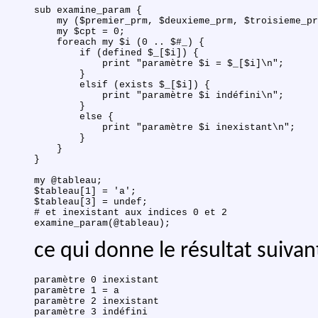
sub examine_param {

    my ($premier_prm, $deuxieme_prm, $troisieme_pr
    my $cpt = 0;

    foreach my $i (0 .. $#_) {

        if (defined $_[$i]) {

            print "paramètre $i = $_[$i]\n";

        }

        elsif (exists $_[$i]) {

            print "paramètre $i indéfini\n";

        }

        else {

            print "paramètre $i inexistant\n";

        }

    }

}

my @tableau;

$tableau[1] = 'a';

$tableau[3] = undef;

# et inexistant aux indices 0 et 2

ce qui donne le résultat suivant
paramètre 0 inexistant

paramètre 1 = a

paramètre 2 inexistant
