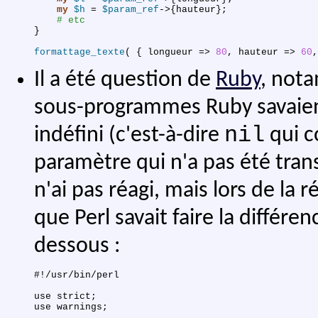
my
$h
 = 
$param_ref
->{
hauteur
}
;
# etc
}
formattage_texte
(
{
longueur
=>
80
,
hauteur
=>
60
,
Il a été question de
Ruby
, nota
sous-programmes Ruby savaient
nil
indéfini (c'est-à-dire
qui c
paramètre qui n'a pas été tran
n'ai pas réagi, mais lors de la 
que Perl savait faire la différ
dessous :
#!/usr/bin/perl

use strict;

use warnings;
