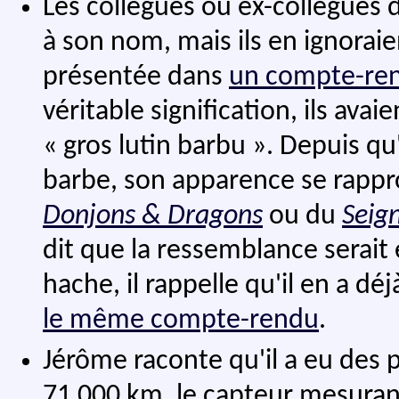
Les collègues ou ex-collègues d'
à son nom, mais ils en ignoraien
présentée dans
un compte-re
véritable signification, ils ava
« gros lutin barbu ». Depuis qu'i
barbe, son apparence se rappr
Donjons & Dragons
ou du
Seig
dit que la ressemblance serait 
hache, il rappelle qu'il en a d
le même compte-rendu
.
Jérôme raconte qu'il a eu des 
71 000 km, le capteur mesurant