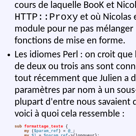
cours de laquelle BooK et Nico
HTTP::Proxy
et où Nicolas 
module pour ne pas mélanger le
fonctions de mise en forme.
Les idiomes Perl : on croit que
de deux ou trois ans sont conn
tout récemment que Julien a 
paramètres par nom à un sous
plupart d'entre nous savaient dé
voici à quoi cela ressemble :
sub 
formattage_texte
{
my
(
$param_ref
)
 = 
@_
;
my
$l
 = 
$param_ref
->{
longueur
}
;