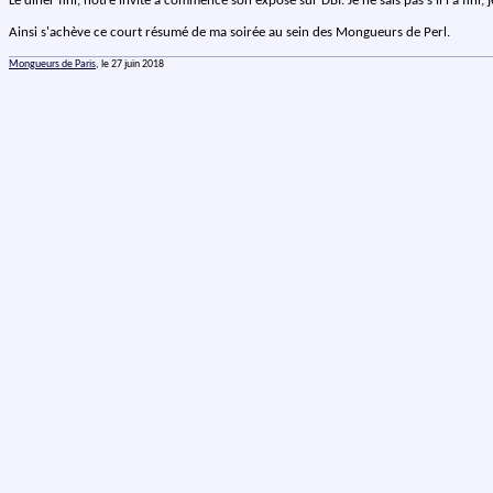
Le diner fini, notre invité a commencé son exposé sur DBI. Je ne sais pas s'il l'a fini,
Ainsi s'achève ce court résumé de ma soirée au sein des Mongueurs de Perl.
Mongueurs de Paris
, le 27 juin 2018