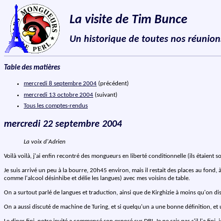
La visite de Tim Bunce
Un historique de toutes nos réunion
Table des matières
mercredi 8 septembre 2004
(précédent)
mercredi 13 octobre 2004
(suivant)
Tous les comptes-rendus
mercredi 22 septembre 2004
La voix d'Adrien
Voilà voilà, j'ai enfin recontré des mongueurs en liberté conditionnelle (ils étaient 
Je suis arrivé un peu à la bourre, 20h45 environ, mais il restait des places au fond, à 
comme l'alcool désinhibe et délie les langues) avec mes voisins de table.
On a surtout parlé de langues et traduction, ainsi que de Kirghizie à moins qu'on dis
On a aussi discuté de machine de Turing, et si quelqu'un a une bonne définition, et un