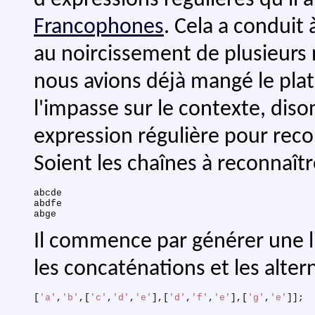
Francophones
. Cela a conduit
au noircissement de plusieurs
nous avions déjà mangé le plat
l'impasse sur le contexte, dis
expression régulière pour reco
Soient les chaînes à reconnaîtr
abcde

abdfe

Il commence par générer une lis
les concaténations et les altern
[
'a'
,
'b'
,
[
'c'
,
'd'
,
'e'
]
,
[
'd'
,
'f'
,
'e'
]
,
[
'g'
,
'e'
]
]
;