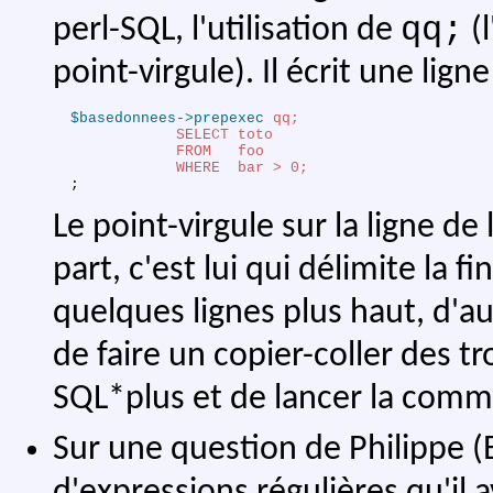
qq;
perl-SQL, l'utilisation de
(
point-virgule). Il écrit une lig
$basedonnees
->prepexec
qq;
       SELECT toto
       FROM   foo
       WHERE  bar > 0;
;
Le point-virgule sur la ligne de
part, c'est lui qui délimite la f
quelques lignes plus haut, d'
de faire un copier-coller des tr
SQL*plus et de lancer la comma
Sur une question de Philippe (
d'expressions régulières qu'il 