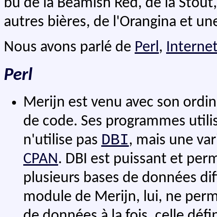
bu de la Beamish Red, de la Stout,
autres bières, de l'Orangina et un
Nous avons parlé de
Perl
,
Interne
Perl
Merijn est venu avec son ordi
de code. Ses programmes util
DBI
n'utilise pas
, mais une vari
CPAN
. DBI est puissant et perm
plusieurs bases de données d
module de Merijn, lui, ne perm
de données à la fois, celle défin