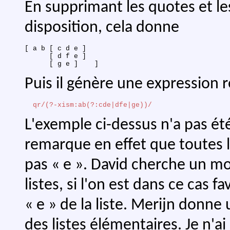
En supprimant les quotes et les
disposition, cela donne
[ a b [ c d e ]

      [ d f e ]

Puis il génère une expression r
qr/(?-xism:ab(?:cde|dfe|ge))/
L'exemple ci-dessus n'a pas ét
remarque en effet que toutes l
pas « e ». David cherche un mo
listes, si l'on est dans ce cas f
« e » de la liste. Merijn donne
des listes élémentaires. Je n'ai