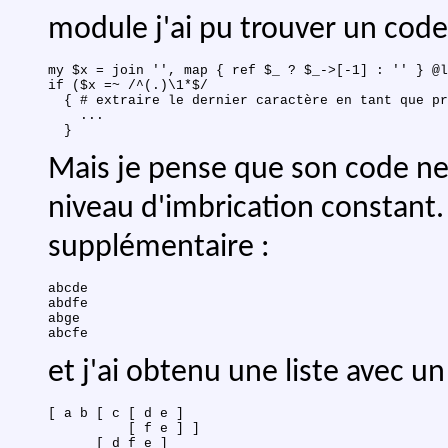
module j'ai pu trouver un code 
my $x = join '', map { ref $_ ? $_->[-1] : '' } @l
if ($x =~ /^(.)\1*$/

  { # extraire le dernier caractère en tant que pr
    ...

Mais je pense que son code ne 
niveau d'imbrication constant.
supplémentaire :
abcde

abdfe

abge

et j'ai obtenu une liste avec u
[ a b [ c [ d e ] 

          [ f e ] ] 

      [ d f e ] 
