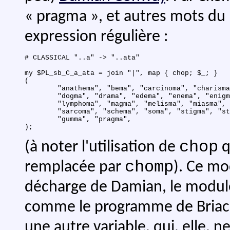
« pragma », et autres mots du 
expression régulière :
# CLASSICAL "..a" -> "..ata"

my $PL_sb_C_a_ata = join "|", map { chop; $_; }

(

	"anathema", "bema", "carcinoma", "charisma", "diploma",

	"dogma", "drama", "edema", "enema", "enigma", "lemma",

	"lymphoma", "magma", "melisma", "miasma", "oedema",

	"sarcoma", "schema", "soma", "stigma", "stoma", "trauma",

	"gumma", "pragma",

chop
(à noter l'utilisation de
q
chomp
remplacée par
). Ce mo
décharge de Damian, le module
comme le programme de Briac. En
une autre variable, qui, elle, n