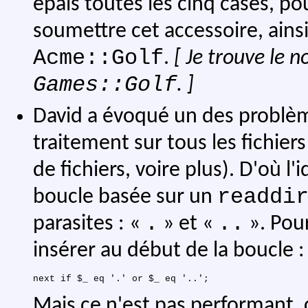
épais toutes les cinq cases, pour
soumettre cet accessoire, ain
Acme::Golf
.
[ Je trouve le 
Games::Golf
. ]
David a évoqué un des problèmes
traitement sur tous les fichiers
de fichiers, voire plus). D'où 
readdi
boucle basée sur un
.
..
parasites : «
» et «
». Pour
insérer au début de la boucle :
Mais ce n'est pas performant, c