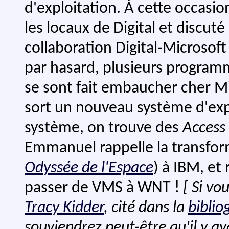
d'exploitation. À cette occasion
les locaux de Digital et discut
collaboration Digital-Microsof
par hasard, plusieurs program
se sont fait embaucher cher M
sort un nouveau système d'exp
système, on trouve des
Access 
Emmanuel rappelle la transform
Odyssée de l'Espace
) à IBM, et
passer de VMS à WNT !
[ Si vo
Tracy Kidder
, cité dans la
biblio
souviendrez peut-être qu'il y av