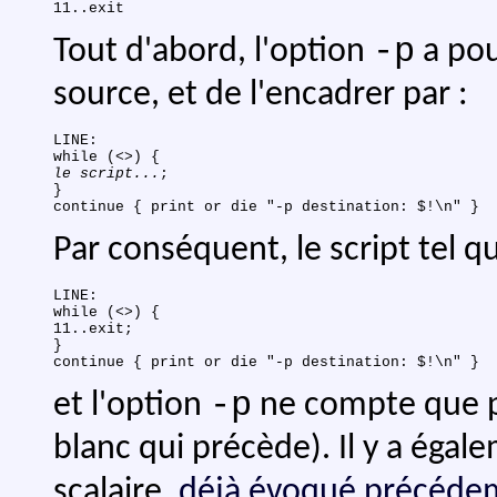
-p
Tout d'abord, l'option
a pou
source, et de l'encadrer par :
LINE:

le script...
;

}

Par conséquent, le script tel qu
LINE:

while (<>) {

11..exit;

}

-p
et l'option
ne compte que po
blanc qui précède). Il y a égal
scalaire,
déjà évoqué précéd