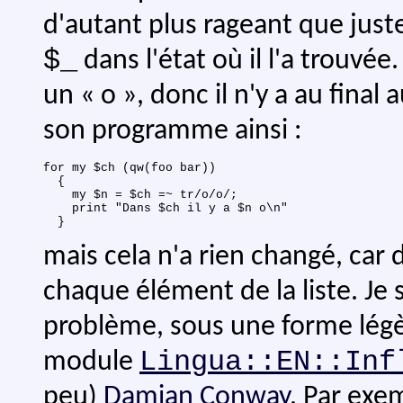
d'autant plus rageant que jus
$_
dans l'état où il l'a trouvée
un « o », donc il n'y a au fina
son programme ainsi :
for my $ch (qw(foo bar))

  {

    my $n = $ch =~ tr/o/o/;

    print "Dans $ch il y a $n o\n"

mais cela n'a rien changé, car 
chaque élément de la liste. Je 
problème, sous une forme légèr
Lingua::EN::Inf
module
peu)
Damian Conway
. Par exe