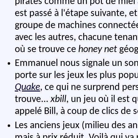
pirates comme un pot de miel a
est passé à l'étape suivante, e
groupe de machines connectée
avec les autres, chacune tenant
où se trouve ce
honey net
géogr
Emmanuel nous signale un sond
porte sur les jeux les plus popu
Quake
, ce qui ne surprend pe
trouve...
xbill
, un jeu où il est
appelé Bill, à coup de clics de s
Les anciens jeux (milieu des 
mais à prix réduit. Voilà qui va