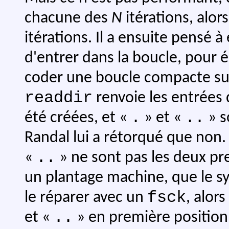
chacune des
N
itérations, alor
itérations. Il a ensuite pensé 
d'entrer dans la boucle, pour é
coder une boucle compacte sur l
readdir
renvoie les entrées 
.
..
été créées, et «
» et «
» s
Randal lui a rétorqué que non. 
..
«
» ne sont pas les deux pre
un plantage machine, que le sys
fsck
le réparer avec un
, alor
..
et «
» en première position.