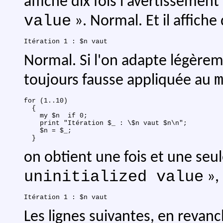
affiche dix fois l'avertissement
value
». Normal. Et il affiche
Normal. Si l'on adapte légère
toujours fausse appliquée au
for (1..10)

  {

    my $n  if 0;

    print "Itération $_ : \$n vaut $n\n";

    $n = $_;

on obtient une fois et une seu
uninitialized value
»,
Les lignes suivantes, en revan