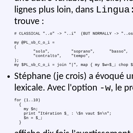
Lingua
lignes plus loin, dans
trouve :
# CLASSICAL "..o" -> "..i"  (BUT NORMALLY -> "..os
my @PL_sb_C_o_i =

(

	"solo",		"soprano",	"basso",	"alto",

	"contralto",	"tempo",

);

Stéphane (je crois) a évoqué u
-w
lexicale. Avec l'option
, le 
for (1..10)

  {

    my $n;

    print "Itération $_ : \$n vaut $n\n";

    $n = $_;
